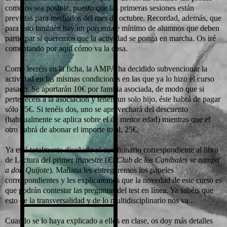
como os sea posible, puesto que las primeras sesiones están
previstas para mediados del mes de octubre. Recordad, además, que
para esto también hay un porcentaje mínimo de alumnos que deben
participar si queremos que la actividad se ponga en marcha. Os iré
comentando por aquí cómo va la cosa.
Como leeréis en la ficha, la AMPA ha decidido subvencionar la
actividad en las mismas condiciones en las que ya lo hizo el curso
pasado. Se aportarán 10€ por familia asociada, de modo que si
pertenecéis a la asociación y tenéis un solo hijo, éste habrá de pagar
sólo 15€. Si tenéis dos, uno se aprovechará del descuento
(habitualmente se aplica sobre el de menor edad) mientras que el
otro habrá de abonar el importe total, 25€.
Ya está totalmente diseñado el cuestionario correspondiente al libro
de Lectura del primer trimestre (
El Club de los Caníbales se zampa
a don Quijote
). Mañana les entregaremos los papeles
correspondientes y les explicaremos que la novedad de este curso es
que podrán contestar las preguntas del test en línea. Ya sabéis que
esto de la transversalidad y de lo multidisciplinario nos va...
Cuando se lo haya explicado a ellos en clase, os doy más detalles