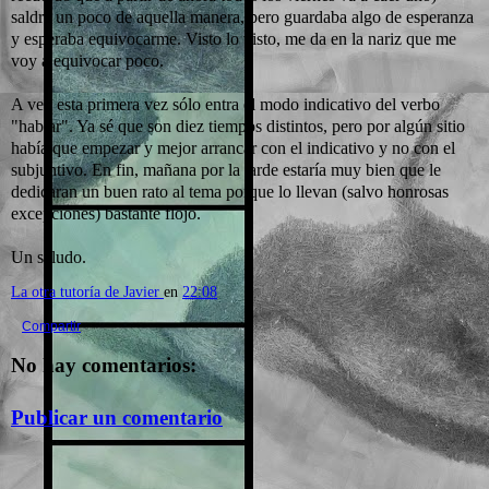
saldrá un poco de aquella manera, pero guardaba algo de esperanza
y esperaba equivocarme. Visto lo visto, me da en la nariz que me
voy a equivocar poco.
A ver, esta primera vez sólo entra el modo indicativo del verbo
"hablar". Ya sé que son diez tiempos distintos, pero por algún sitio
había que empezar y mejor arrancar con el indicativo y no con el
subjuntivo. En fin, mañana por la tarde estaría muy bien que le
dedicaran un buen rato al tema porque lo llevan (salvo honrosas
excepciones) bastante flojo.
Un saludo.
La otra tutoría de Javier
en
22:08
Compartir
No hay comentarios:
Publicar un comentario