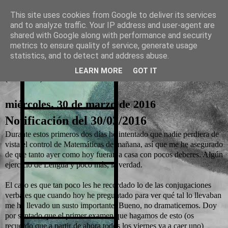
This site uses cookies from Google to deliver its services
and to analyze traffic. Your IP address and user-agent are
La otra tutoría de Javier
shared with Google along with performance and security
metrics to ensure quality of service, generate usage
Recursos para Educación Primaria
statistics, and to detect and address abuse.
LEARN MORE
GOT IT
▼
miércoles, 30 de marzo de 2016
Notificación del 30/03/2016
Durante estos primeros dos días he intentado que nadie perdiera de
vista el control de Matemáticas de mañana, así que me he asegurado
de que tanto ayer como hoy fueran a casa con pocos deberes. Algún
ejercicio de Lengua y poco más, la verdad.
El caso es que tan poco les he recordado lo de las conjugaciones
verbales que cuando hoy he preguntado para ver qué tal lo llevaban
me he llevado un susto importante. Bueno, no dramaticemos. Doy
por sentado que el primer examen que hagamos de esto (os
recuerdo que a partir de ahora todos los viernes va a caer uno)