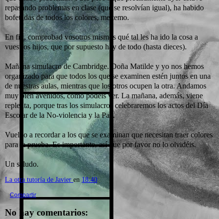
repasando problemas en clase (que se resolvían igual), ha habido
bofetadas de todos los colores, me temo.
En fin, comprobad vosotros mismos qué tal les ha ido la cosa a
vuestros hijos, que por supuesto hay de todo (hasta dieces).
Mañana simulacro de Cambridge. Doña Matilde y yo nos hemos
organizado para que todos los que se examinen estén juntos en una
de nuestras aulas, mientras que los otros ocupen la otra. Andamos
muy bien avenidos, como podéis ver. La mañana, además, viene
repletita, porque tras los simulacros celebraremos los actos del Día
Escolar de la No-violencia y la Paz.
Vuelvo a recordar a los que se examinan que necesitan traer colores
para la prueba. Es importante, así que por favor no lo olvidéis.
Un saludo.
La otra tutoría de Javier
en
18:40
Compartir
No hay comentarios: