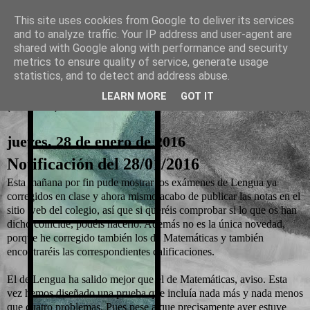
This site uses cookies from Google to deliver its services
and to analyze traffic. Your IP address and user-agent are
La otra tutoría de Javier
shared with Google along with performance and security
metrics to ensure quality of service, generate usage
Recursos para Educación Primaria
statistics, and to detect and address abuse.
LEARN MORE
GOT IT
▼
jueves, 28 de enero de 2016
Notificación del 28/01/2016
Esta mañana por fin pude mostrar los exámenes de Lengua ya
corregidos en clase y ahora mismo acabo de publicar las notas en el
sitio web del colegio, así que si queréis comprobar si lo que os han
dicho coincide, podéis hacerlo. Además no es la única novedad,
porque he corregido también los de Matemáticas y también
encontraréis las correspondientes calificaciones.
El de Lengua ha salido mejor que el de Matemáticas, aviso. Esta
vez hemos diseñado una prueba que incluía nada más y nada menos
que cuatro problemas. Pues pese a que precisamente ayer estuve