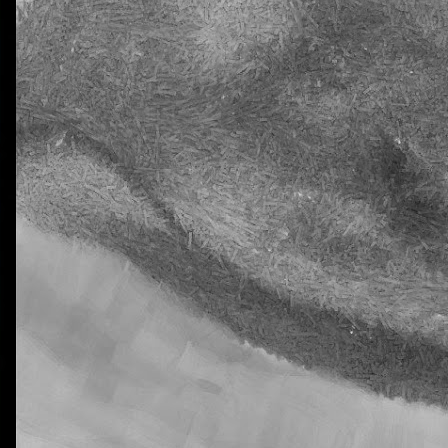
La otra tutoría de Javier
Publicado
26th March 2019
por
0
Añadir un comentario
Natural Science 5 - Unit 5 Vocabulary