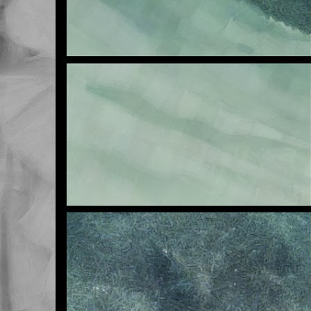
E
OCT
23
Buenas noches.