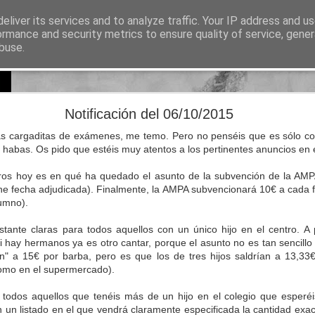
eliver its services and to analyze traffic. Your IP address and u
sos para Educación Primaria
ormance and security metrics to ensure quality of service, gene
buse.
Lectura
Documentos
Repositorio de recursos
Otros enlaces de i
Natural Science 5 - Unit 8 Vocabulary
Notificación del 06/10/2015
 cargaditas de exámenes, me temo. Pero no penséis que es sólo cos
habas. Os pido que estéis muy atentos a los pertinentes anuncios en e
aros hoy es en qué ha quedado el asunto de la subvención de la AM
ene fecha adjudicada). Finalmente, la AMPA subvencionará 10€ a cada f
lumno).
stante claras para todos aquellos con un único hijo en el centro. 
 hay hermanos ya es otro cantar, porque el asunto no es tan sencillo 
len" a 15€ por barba, pero es que los de tres hijos saldrían a 13,
omo en el supermercado).
 todos aquellos que tenéis más de un hijo en el colegio que esperéi
 un listado en el que vendrá claramente especificada la cantidad exa