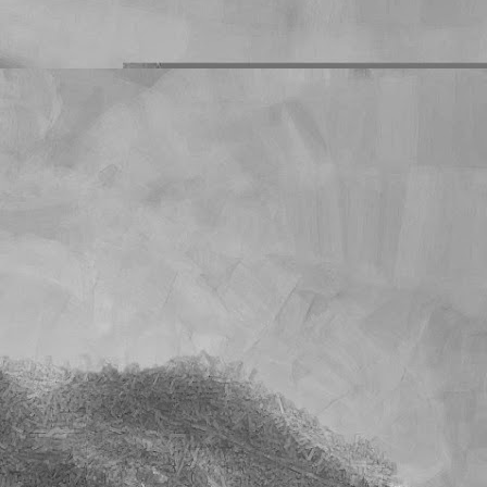
s deberes que les mando
o es un problema que yo
mnos que han dejado de
on sus deberes en blanco
cuánto llegará la cuenta
l tiempo. Y quiero creer
e sobre la calificación
unidad es muy superior a
s exactos en los que han
cho.