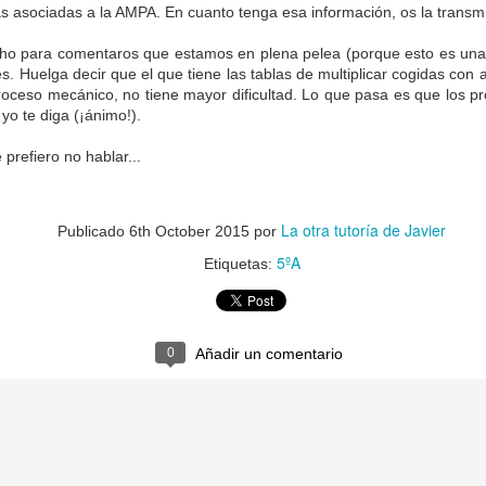
as asociadas a la AMPA. En cuanto tenga esa información, os la transmi
cho para comentaros que estamos en plena pelea (porque esto es una
s. Huelga decir que el que tiene las tablas de multiplicar cogidas con a
roceso mecánico, no tiene mayor dificultad. Lo que pasa es que los p
yo te diga (¡ánimo!).
 prefiero no hablar...
La otra tutoría de Javier
Publicado
6th October 2015
por
5ºA
Etiquetas:
La otra tutoría de Javier
Publicado
3rd June 2019
por
0
Añadir un comentario
0
Añadir un comentario
Natural Science 5 - Unit 6 Vocabulary