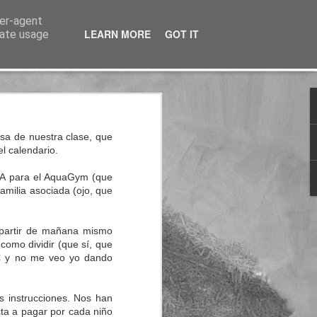
ser-agent
LEARN MORE
GOT IT
rate usage
nterés
a de nuestra clase, que
l calendario.
PA para el AquaGym (que
amilia asociada (ojo, que
A partir de mañana mismo
como dividir (que sí, que
33€ y no me veo yo dando
s instrucciones. Nos han
cta a pagar por cada niño