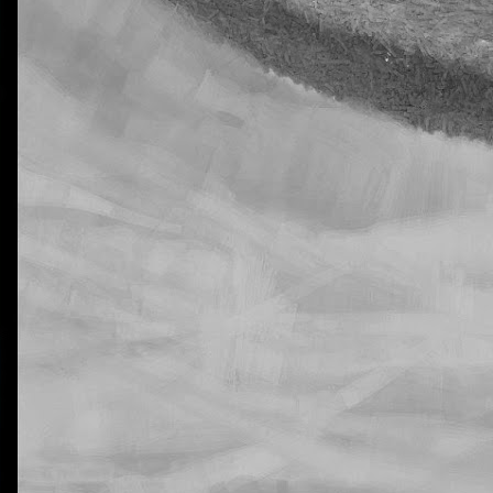
La otra tutoría de Javier
Publicado
6th November 2018
por
0
Añadir un comentario
jecución de las tareas de Natural Science en 5º