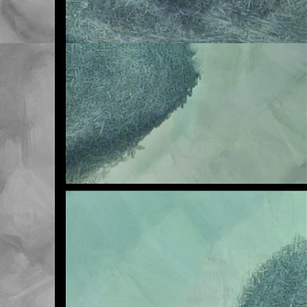
Me veo obligado a adve
en la asignatura de Na
sufra en exclusiva, así
Sea como fuere, lo qu
traer la tarea realizad
ya ascienden a seis. ¡S
cuando acabe el primer 
Pero vamos, que ni quie
que vosotros tampoco pe
Esta mañana les he ten
final tiene este tema. 
la de la primera. Mal m
Os invito a revisar la 
aparecido por clase co
Un saludo.