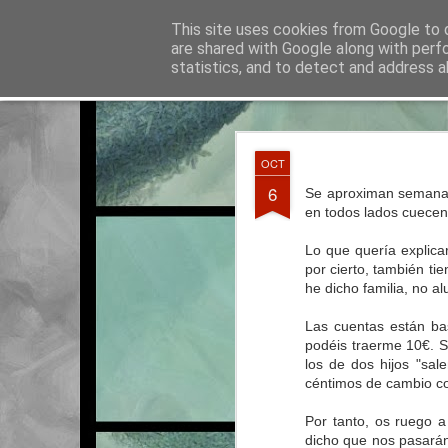
La otra tutoría de Javier
This site uses cookies from Google to d
Recur
are shared with Google along with perf
statistics, and to detect and address a
Classic
Entradas
Calendario
Horario del curso 2016/2017
JUN
OCT
3
6
Se aproximan semanas
en todos lados cuecen 
Lo que quería explic
por cierto, también ti
he dicho familia, no a
Las cuentas están ba
podéis traerme 10€. Si
los de dos hijos "sa
céntimos de cambio c
Por tanto, os ruego a
dicho que nos pasarán