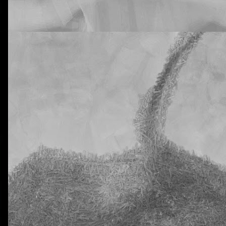
rtiros de que vuestros hijos están siendo muy inconsistentes con lo
tural Science. He hablado de este tema con la tutora y me dice que n
 que supongo que ya habréis recibido advertencias de este tipo antes.
e a mí me preocupa es que en estas dos clases tengo a 20 y 18 alu
a al menos una vez. En ciertos casos, los días en los que han venido c
eis! ¡Y estamos todavía en pleno octubre! No quiero ni imaginarme a 
trimestre allá por diciembre.
ro ni estoy dispuesto a aceptar que esta situación se prolongue en e
nsaréis permitirlo, claro está.
ido que advertir muy seriamente sobre las nefastas consecuencias qu
Y también les he advertido (otra vez) que la dificultad de esta segunda 
omento, pues, para no traer los deberes hechos.
libreta de vuestros hijos, donde deberían aparecer reflejados los día
n los deberes sin hacer. Me temo que alguno se va a sorprender. Y mu
La otra tutoría de Javier
Publicado
23rd October 2018
por