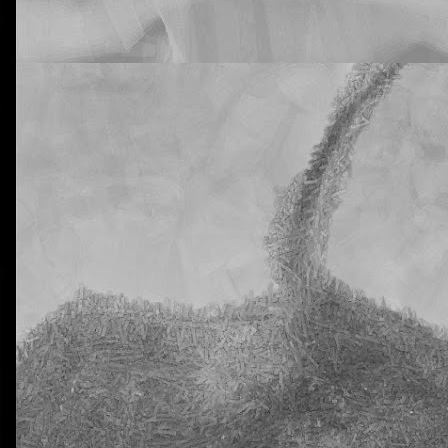
rtiros de que vuestros hijos están siendo muy inconsistentes con lo
tural Science. He hablado de este tema con la tutora y me dice que n
 que supongo que ya habréis recibido advertencias de este tipo antes.
e a mí me preocupa es que en estas dos clases tengo a 20 y 18 alu
a al menos una vez. En ciertos casos, los días en los que han venido c
eis! ¡Y estamos todavía en pleno octubre! No quiero ni imaginarme a 
trimestre allá por diciembre.
ro ni estoy dispuesto a aceptar que esta situación se prolongue en e
nsaréis permitirlo, claro está.
ido que advertir muy seriamente sobre las nefastas consecuencias qu
Y también les he advertido (otra vez) que la dificultad de esta segunda 
omento, pues, para no traer los deberes hechos.
libreta de vuestros hijos, donde deberían aparecer reflejados los día
n los deberes sin hacer. Me temo que alguno se va a sorprender. Y mu
La otra tutoría de Javier
Publicado
23rd October 2018
por