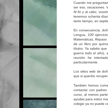
Cuando me preguntan s
ser eso, vacaciones. 
Al fin y al cabo, vos
tenemos ochenta días 
tanto tiempo, en septi
En consecuencia, doña
Lengua,
100 ejercici
Matemáticas,
Repaso 
de un libro por quinc
títulos. Ya sabéis qu
guerra todo el año), 
reunión he intenta
particularmente.
Los sitios web de do
que si queréis recuper
También hemos comen
contactar con padres
curso, al menos parte
ayudas para estos mat
colegio ya no puede c
MAR