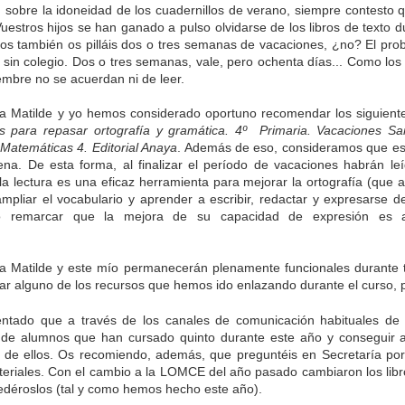
obre la idoneidad de los cuadernillos de verano, siempre contesto 
Vuestros hijos se han ganado a pulso olvidarse de los libros de texto
otros también os pilláis dos o tres semanas de vacaciones, ¿no? El pr
sin colegio. Dos o tres semanas, vale, pero ochenta días... Como lo
embre no se acuerdan ni de leer.
 Matilde y yo hemos considerado oportuno recomendar los siguientes
os para repasar ortografía y gramática. 4º
Primaria. Vacaciones San
Matemáticas 4. Editorial Anaya
. Además de eso, consideramos que es
ena. De esta forma, al finalizar el período de vacaciones habrán l
e la lectura es una eficaz herramienta para mejorar la ortografía (qu
ampliar el vocabulario y aprender a escribir, redactar y expresarse 
do remarcar que la mejora de su capacidad de expresión es
La otra tutoría de Javier
Publicado
3rd June 2019
por
ña Matilde y este mío permanecerán plenamente funcionales durante 
ar alguno de los recursos que hemos ido enlazando durante el curso, p
0
Añadir un comentario
tado que a través de los canales de comunicación habituales de
 de alumnos que han cursado quinto durante este año y conseguir as
 de ellos. Os recomiendo, además, que preguntéis en Secretaría por 
eriales. Con el cambio a la LOMCE del año pasado cambiaron los libro
edéroslos (tal y como hemos hecho este año).
Natural Science 5 - Unit 6 Vocabulary