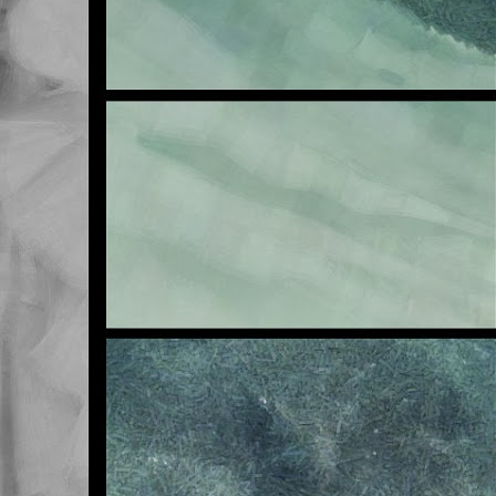
E
OCT
23
Buenas noches.