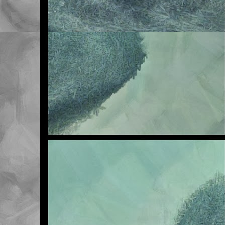
Me veo obligado a adve
en la asignatura de Na
sufra en exclusiva, así
Sea como fuere, lo qu
traer la tarea realizad
ya ascienden a seis. ¡S
cuando acabe el primer 
Pero vamos, que ni quie
que vosotros tampoco pe
Esta mañana les he ten
final tiene este tema. 
la de la primera. Mal m
Os invito a revisar la 
aparecido por clase co
Un saludo.