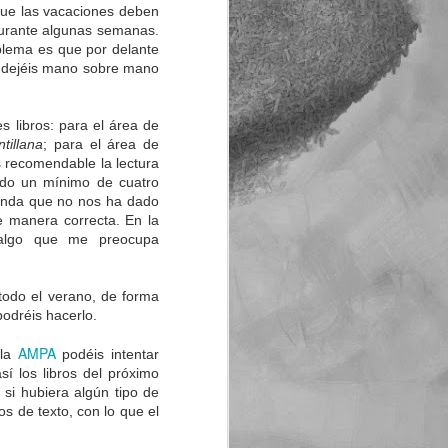
que las vacaciones deben
 durante algunas semanas.
oblema es que por delante
s dejéis mano sobre mano
 libros: para el área de
tillana
; para el área de
 recomendable la lectura
eído un mínimo de cuatro
e anda que no nos ha dado
de manera correcta. En la
 algo que me preocupa
todo el verano, de forma
odréis hacerlo.
AMPA
 la
podéis intentar
í los libros del próximo
si hubiera algún tipo de
s de texto, con lo que el