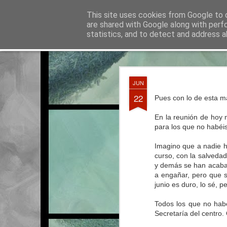
La otra tutoría de Javier
This site uses cookies from Google to d
Recur
are shared with Google along with perf
statistics, and to detect and address a
Classic
Entradas
Calendario
Horario del curso 2016/2017
JUN
JUN
3
22
Pues con lo de esta m
En la reunión de hoy
para los que no habéi
Imagino que a nadie ha
curso, con la salvedad
y demás se han acabad
a engañar, pero que s
junio es duro, lo sé, p
Todos los que no habé
Secretaría del centro. 