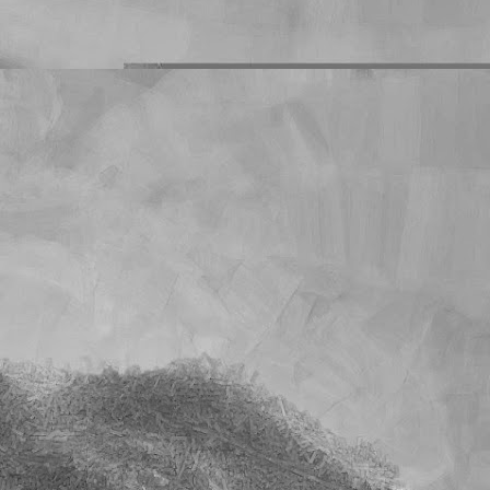
s deberes que les mando
o es un problema que yo
mnos que han dejado de
on sus deberes en blanco
cuánto llegará la cuenta
l tiempo. Y quiero creer
e sobre la calificación
unidad es muy superior a
s exactos en los que han
cho.