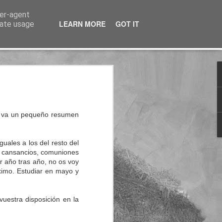
ser-agent
LEARN MORE
GOT IT
rate usage
nterés
hí va un pequeño resumen
uales a los del resto del
es, cansancios, comuniones
r año tras año, no os voy
ximo. Estudiar en mayo y
vuestra disposición en la