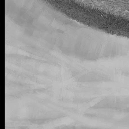
La otra tutoría de Javier
Publicado
6th November 2018
por
0
Añadir un comentario
jecución de las tareas de Natural Science en 5º