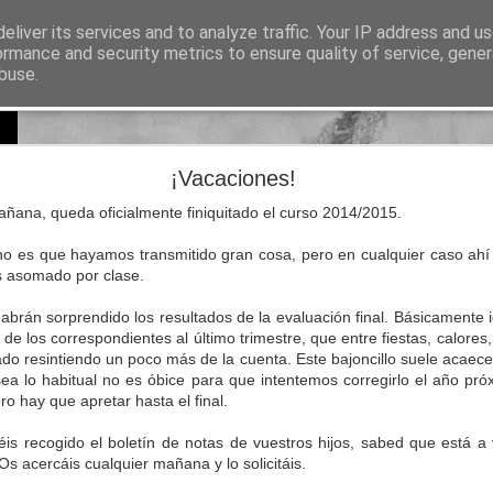
eliver its services and to analyze traffic. Your IP address and u
sos para Educación Primaria
ormance and security metrics to ensure quality of service, gene
buse.
Lectura
Documentos
Repositorio de recursos
Otros enlaces de i
Natural Science 5 - Unit 8 Vocabulary
¡Vacaciones!
añana, queda oficialmente finiquitado el curso 2014/2015.
 no es que hayamos transmitido gran cosa, pero en cualquier caso a
s asomado por clase.
brán sorprendido los resultados de la evaluación final. Básicamente ig
 de los correspondientes al último trimestre, que entre fiestas, calor
o resintiendo un poco más de la cuenta. Este bajoncillo suele acaece
ea lo habitual no es óbice para que intentemos corregirlo el año pró
ero hay que apretar hasta el final.
is recogido el boletín de notas de vuestros hijos, sabed que está a 
Os acercáis cualquier mañana y lo solicitáis.