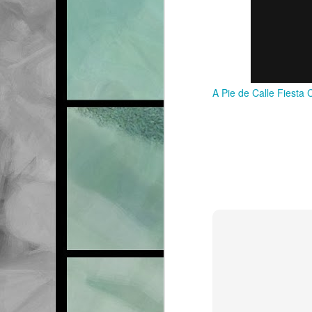
A Pie de Calle Fiesta 
FEB
21