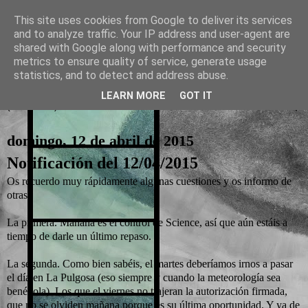
This site uses cookies from Google to deliver its services
and to analyze traffic. Your IP address and user-agent are
La otra tutoría de Javier
shared with Google along with performance and security
metrics to ensure quality of service, generate usage
Recursos para Educación Primaria
statistics, and to detect and address abuse.
LEARN MORE
GOT IT
▼
domingo, 12 de abril de 2015
Notificación del 12/04/2015
Os recuerdo muy rápidamente algunas cuestiones y os informo de
otras.
La primera. Mañana es el control de Science, así que aún estáis a
tiempo de darle un último repaso.
La segunda. Como bien sabéis, el martes deberíamos irnos a pasar
el día en La Pulgosa (eso siempre y cuando la meteorología sea
benévola). Los que el viernes no trajeran la autorización firmada,
que no se olviden mañana porque es su última oportunidad. Y ya de