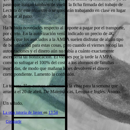
paso, que traigan también de vuelta la ficha firmada del trabajo de
Lectura de este trimestre o se quedarán trabajando en clase en lugar
de bajar al patio.
Ha habido novedades respecto al importe a pagar por el transporte,
por cierto. En la autorización venía indicado un precio de 4€.
Sabéis que los asociados a la AMPA suelen disfrutar de algún tipo
de bonificación para estas cosas, pero cuando el viernes recogí las
autorizaciones y el dinero aún no sabía a cuánto exactamente
ascendería tal bonificación. El viernes por la tarde la AMPA
convino sufragar el 100% del coste a los alumnos de familias
asociadas, de modo que mañana lunes devolveré el dinero
correspondiente. Lamento la confusión.
La tercera. Hay nuevos exámenes a la vista para la semana que
arranca el 20 de abril. De Matemáticas, Lengua e Inglés. Ánimo.
Un saludo.
La otra tutoría de Javier
en
13:54
Compartir