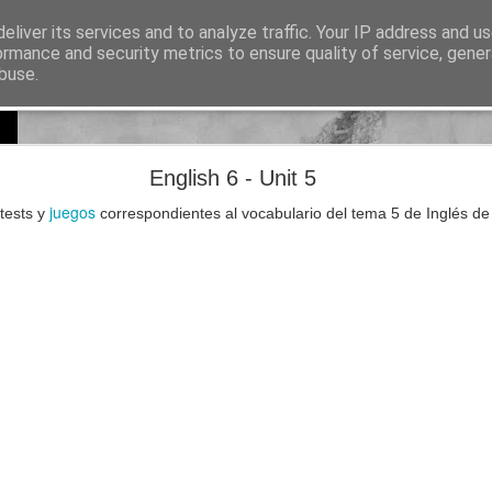
eliver its services and to analyze traffic. Your IP address and u
sos para Educación Primaria
ormance and security metrics to ensure quality of service, gene
buse.
Lectura
Documentos
Repositorio de recursos
Otros enlaces de i
Natural Science 5 - Unit 8 Vocabulary
English 6 - Unit 5
juegos
 tests y
correspondientes al vocabulario del tema 5 de Inglés de