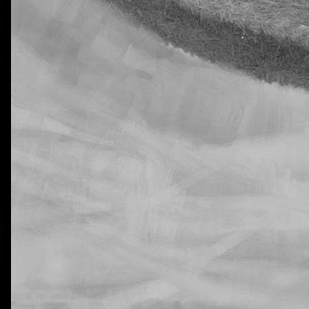
La otra tutoría de Javier
Publicado
6th November 2018
por
0
Añadir un comentario
jecución de las tareas de Natural Science en 5º