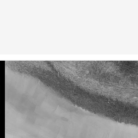
La otra tutoría de Javier
Publicado
26th March 2019
por
0
Añadir un comentario
Natural Science 5 - Unit 5 Vocabulary