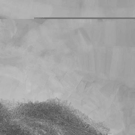
s deberes que les mando
o es un problema que yo
mnos que han dejado de
on sus deberes en blanco
cuánto llegará la cuenta
l tiempo. Y quiero creer
e sobre la calificación
unidad es muy superior a
s exactos en los que han
cho.