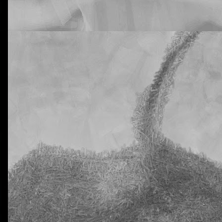
rtiros de que vuestros hijos están siendo muy inconsistentes con lo
tural Science. He hablado de este tema con la tutora y me dice que n
 que supongo que ya habréis recibido advertencias de este tipo antes.
e a mí me preocupa es que en estas dos clases tengo a 20 y 18 alu
a al menos una vez. En ciertos casos, los días en los que han venido c
eis! ¡Y estamos todavía en pleno octubre! No quiero ni imaginarme a 
trimestre allá por diciembre.
ro ni estoy dispuesto a aceptar que esta situación se prolongue en e
nsaréis permitirlo, claro está.
ido que advertir muy seriamente sobre las nefastas consecuencias qu
Y también les he advertido (otra vez) que la dificultad de esta segunda 
omento, pues, para no traer los deberes hechos.
libreta de vuestros hijos, donde deberían aparecer reflejados los día
n los deberes sin hacer. Me temo que alguno se va a sorprender. Y mu
La otra tutoría de Javier
Publicado
23rd October 2018
por