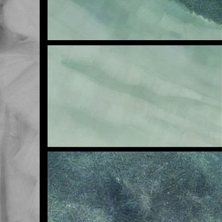
E
OCT
23
Buenas noches.