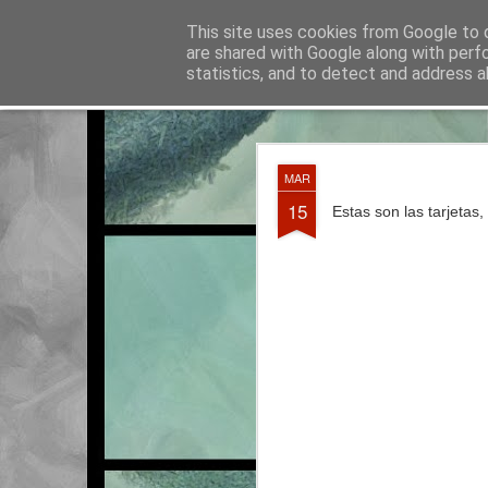
La otra tutoría de Javier
This site uses cookies from Google to d
Recur
are shared with Google along with perf
statistics, and to detect and address a
Classic
Entradas
Calendario
Horario del curso 2016/2017
JUN
MAR
3
15
Estas son las tarjetas,