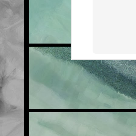
FEB
21