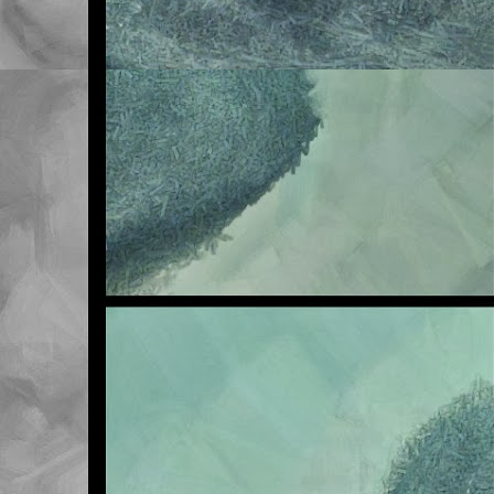
Me veo obligado a adve
en la asignatura de Na
sufra en exclusiva, así
Sea como fuere, lo qu
traer la tarea realizad
ya ascienden a seis. ¡S
cuando acabe el primer 
Pero vamos, que ni quie
que vosotros tampoco pe
Esta mañana les he ten
final tiene este tema. 
la de la primera. Mal m
Os invito a revisar la 
aparecido por clase co
Un saludo.