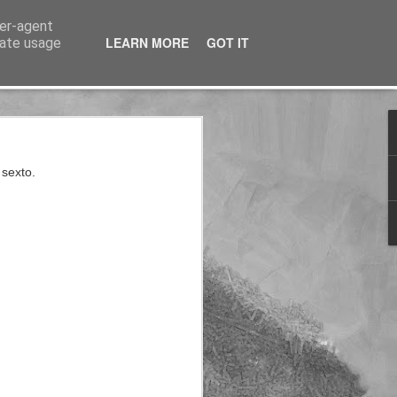
ser-agent
LEARN MORE
GOT IT
rate usage
nterés
 sexto.