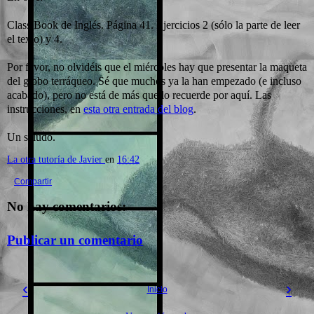
Class Book de Inglés. Página 41. Ejercicios 2 (sólo la parte de leer
el texto) y 4.
Por favor, no olvidéis que el miércoles hay que presentar la maqueta
del globo terráqueo. Sé que muchos ya la han empezado (e incluso
acabado), pero no está de más que lo recuerde por aquí. Las
instrucciones, en
esta otra entrada del blog
.
Un saludo.
La otra tutoría de Javier
en
16:42
Compartir
No hay comentarios:
Publicar un comentario
‹
›
Inicio