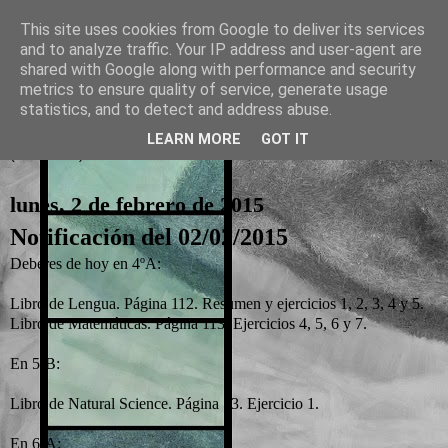
This site uses cookies from Google to deliver its services
and to analyze traffic. Your IP address and user-agent are
La otra tutoría de Javier
shared with Google along with performance and security
metrics to ensure quality of service, generate usage
Recursos para Educación Primaria
statistics, and to detect and address abuse.
LEARN MORE
GOT IT
▼
lunes, 2 de febrero de 2015
Notificación del 02/02/2015
Deberes de hoy en 4ºA:
Libro de Lengua. Página 112. Resumen y ejercicios 1, 2, 3, 4 y 5.
Libro de Matemáticas. Página 113. Ejercicios 4, 5, 6 y 7.
En 5ºB:
Libro de Natural Science. Página 73. Ejercicio 1.
En 6ºA: