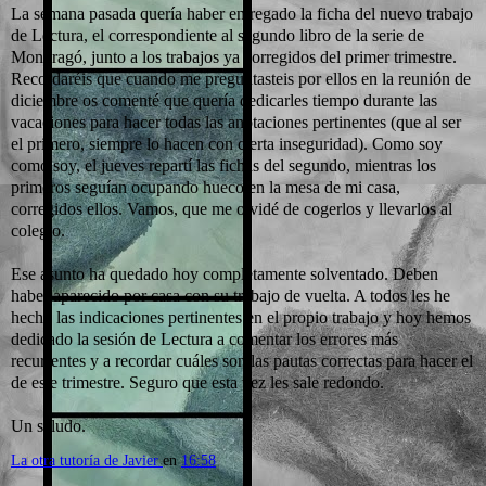
La semana pasada quería haber entregado la ficha del nuevo trabajo
de Lectura, el correspondiente al segundo libro de la serie de
Mondragó, junto a los trabajos ya corregidos del primer trimestre.
Recordaréis que cuando me preguntasteis por ellos en la reunión de
diciembre os comenté que quería dedicarles tiempo durante las
vacaciones para hacer todas las anotaciones pertinentes (que al ser
el primero, siempre lo hacen con cierta inseguridad). Como soy
como soy, el jueves repartí las fichas del segundo, mientras los
primeros seguían ocupando hueco en la mesa de mi casa,
corregidos ellos. Vamos, que me olvidé de cogerlos y llevarlos al
colegio.
Ese asunto ha quedado hoy completamente solventado. Deben
haber aparecido por casa con su trabajo de vuelta. A todos les he
hecho las indicaciones pertinentes en el propio trabajo y hoy hemos
dedicado la sesión de Lectura a comentar los errores más
recurrentes y a recordar cuáles son las pautas correctas para hacer el
de este trimestre. Seguro que esta vez les sale redondo.
Un saludo.
La otra tutoría de Javier
en
16:58