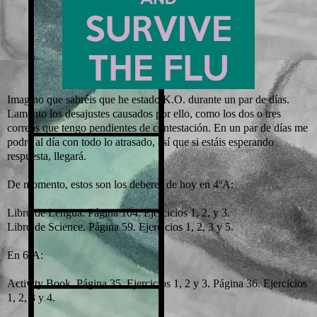
Imagino que sabréis que he estado K.O. durante un par de días.
Lamento los desajustes causados por ello, como los dos o tres
correos que tengo pendientes de contestación. En un par de días me
podré al día con todo lo atrasado, así que si estáis esperando
respuesta, llegará.
De momento, estos son los deberes de hoy en 4ºA:
Libro de Lengua. Página 104. Ejercicios 1, 2, y 3.
Libro de Science. Página 59. Ejercicios 1, 2, 3 y 5.
En 6ºA:
Activity Book. Página 35. Ejercicios 1, 2 y 3. Página 36. Ejercicios
1, 2, 3 y 4.