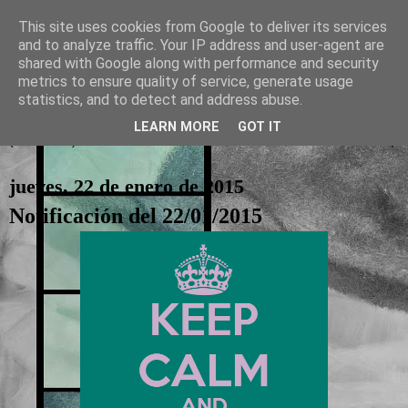
This site uses cookies from Google to deliver its services
and to analyze traffic. Your IP address and user-agent are
La otra tutoría de Javier
shared with Google along with performance and security
metrics to ensure quality of service, generate usage
Recursos para Educación Primaria
statistics, and to detect and address abuse.
LEARN MORE
GOT IT
▼
jueves, 22 de enero de 2015
Notificación del 22/01/2015