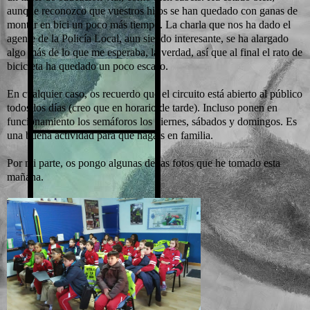
aunque reconozco que vuestros hijos se han quedado con ganas de
montar en bici un poco más tiempo. La charla que nos ha dado el
agente de la Policía Local, aun siendo interesante, se ha alargado
algo más de lo que me esperaba, la verdad, así que al final el rato de
bicicleta ha quedado un poco escaso.
En cualquier caso, os recuerdo que el circuito está abierto al público
todos los días (creo que en horario de tarde). Incluso ponen en
funcionamiento los semáforos los viernes, sábados y domingos. Es
una buena actividad para que hagáis en familia.
Por mi parte, os pongo algunas de las fotos que he tomado esta
mañana.