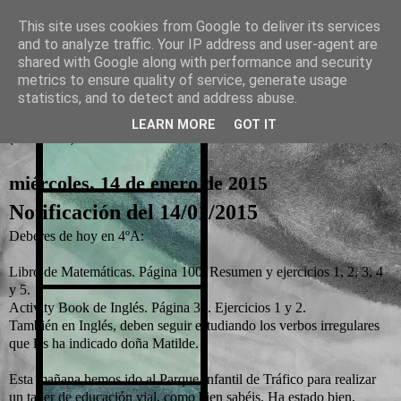
This site uses cookies from Google to deliver its services
and to analyze traffic. Your IP address and user-agent are
La otra tutoría de Javier
shared with Google along with performance and security
metrics to ensure quality of service, generate usage
Recursos para Educación Primaria
statistics, and to detect and address abuse.
LEARN MORE
GOT IT
▼
miércoles, 14 de enero de 2015
Notificación del 14/01/2015
Deberes de hoy en 4ºA:
Libro de Matemáticas. Página 100. Resumen y ejercicios 1, 2, 3, 4
y 5.
Activity Book de Inglés. Página 35. Ejercicios 1 y 2.
También en Inglés, deben seguir estudiando los verbos irregulares
que les ha indicado doña Matilde.
Esta mañana hemos ido al Parque Infantil de Tráfico para realizar
un taller de educación vial, como bien sabéis. Ha estado bien,