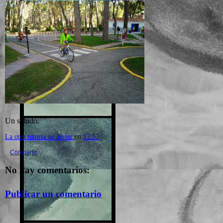
Un saludo.
La otra tutoría de Javier
en
17:57
Compartir
No hay comentarios:
Publicar un comentario