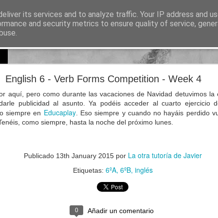
eliver its services and to analyze traffic. Your IP address and u
sos para Educación Primaria
ormance and security metrics to ensure quality of service, gene
buse.
Lectura
Documentos
Repositorio de recursos
Otros enlaces de i
Natural Science 5 - Unit 8 Vocabulary
English 6 - Verb Forms Competition - Week 4
por aquí, pero como durante las vacaciones de Navidad detuvimos la
arle publicidad al asunto. Ya podéis acceder al cuarto ejercicio 
Educaplay
mo siempre en
. Eso siempre y cuando no hayáis perdido v
Tenéis, como siempre, hasta la noche del próximo lunes.
La otra tutoría de Javier
Publicado
13th January 2015
por
6ºA
6ºB
inglés
Etiquetas:
0
Añadir un comentario