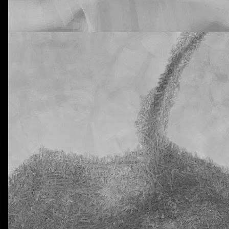
rtiros de que vuestros hijos están siendo muy inconsistentes con lo
tural Science. He hablado de este tema con la tutora y me dice que n
 que supongo que ya habréis recibido advertencias de este tipo antes.
e a mí me preocupa es que en estas dos clases tengo a 20 y 18 alu
a al menos una vez. En ciertos casos, los días en los que han venido c
eis! ¡Y estamos todavía en pleno octubre! No quiero ni imaginarme a 
trimestre allá por diciembre.
ro ni estoy dispuesto a aceptar que esta situación se prolongue en e
nsaréis permitirlo, claro está.
ido que advertir muy seriamente sobre las nefastas consecuencias qu
Y también les he advertido (otra vez) que la dificultad de esta segunda 
omento, pues, para no traer los deberes hechos.
libreta de vuestros hijos, donde deberían aparecer reflejados los día
n los deberes sin hacer. Me temo que alguno se va a sorprender. Y mu
La otra tutoría de Javier
Publicado
23rd October 2018
por