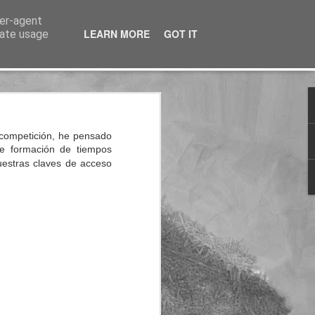
ser-agent
LEARN MORE
GOT IT
rate usage
nterés
 competición, he pensado
de formación de tiempos
uestras claves de acceso