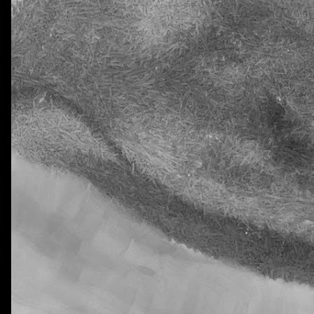
La otra tutoría de Javier
Publicado
26th March 2019
por
0
Añadir un comentario
Natural Science 5 - Unit 5 Vocabulary