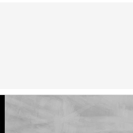
La otra tutoría de Javier
Publicado
3rd June 2019
por
0
Añadir un comentario
Natural Science 5 - Unit 6 Vocabulary