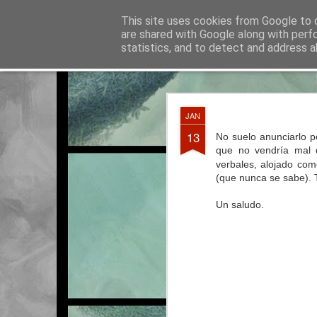
La otra tutoría de Javier
This site uses cookies from Google to d
Recur
are shared with Google along with perf
statistics, and to detect and address a
Classic
Entradas
Calendario
Horario del curso 2016/2017
JUN
JAN
3
13
No suelo anunciarlo 
que no vendría mal d
verbales, alojado co
(que nunca se sabe). 
Un saludo.