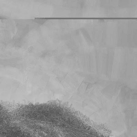
s deberes que les mando
o es un problema que yo
mnos que han dejado de
on sus deberes en blanco
cuánto llegará la cuenta
l tiempo. Y quiero creer
e sobre la calificación
unidad es muy superior a
s exactos en los que han
cho.