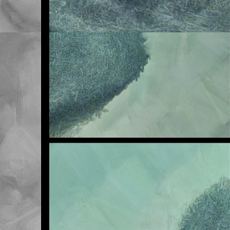
Me veo obligado a adve
en la asignatura de Na
sufra en exclusiva, así
Sea como fuere, lo qu
traer la tarea realizad
ya ascienden a seis. ¡S
cuando acabe el primer 
Pero vamos, que ni quie
que vosotros tampoco pe
Esta mañana les he ten
final tiene este tema. 
la de la primera. Mal m
Os invito a revisar la 
aparecido por clase co
Un saludo.