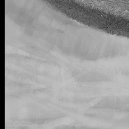
La otra tutoría de Javier
Publicado
6th November 2018
por
0
Añadir un comentario
jecución de las tareas de Natural Science en 5º