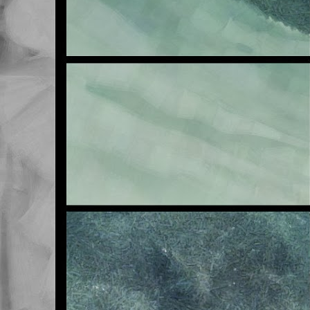
E
OCT
23
Buenas noches.