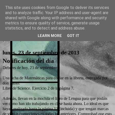
This site uses cookies from Google to deliver its services
and to analyze traffic. Your IP address and user-agent are
La otra tutoría de Javier
shared with Google along with performance and security
metrics to ensure quality of service, generate usage
Recursos para Educación Primaria
statistics, and to detect and address abuse.
LEARN MORE
GOT IT
▼
lunes, 23 de septiembre de 2013
Notificación del día
Deberes de hoy, 23 de septiembre:
Una ficha de Matemáticas para copiar en la libreta, entregada por
don Pablo.
Libro de Science. Ejercicio 2 de la página 7.
Además, llevan en la mochila el libro de Lengua para que podáis
ver cómo han ido trabajando en clase hasta ahora. Lo ideal es que
hayan realizado hasta la página 13 (incluida) y que tengan marcas
de visto o correcciones en todas las anteriores. Comprobad que esto