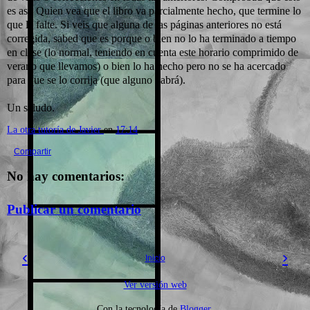
es así. Quien vea que el libro va parcialmente hecho, que termine lo
que le falte. Si veis que alguna de las páginas anteriores no está
corregida, sabed que es porque o bien no lo ha terminado a tiempo
en clase (lo normal, teniendo en cuenta este horario comprimido de
verano que llevamos) o bien lo ha hecho pero no se ha acercado
para que se lo corrija (que alguno habrá).
Un saludo.
La otra tutoría de Javier
en
17:14
Compartir
No hay comentarios:
Publicar un comentario
‹
›
Inicio
Ver versión web
Con la tecnología de
Blogger
.