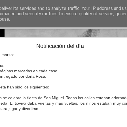
eliver its services and to analyze traffic. Your IP address and u
sos para Educación Primaria
ormance and security metrics to ensure quality of service, gene
buse.
Lectura
Documentos
Repositorio de recursos
Otros enlaces de i
Natural Science 5 - Unit 8 Vocabulary
Notificación del día
e marzo:
ios.
 páginas marcadas en cada caso.
, entregado por doña Rosa.
breta han sido los siguientes:
o se celebra la fiesta de San Miguel. Todas las calles estaban adornad
 seda. El tiovivo daba vueltas y más vueltas, los niños estaban muy co
para jugar y divertirse.