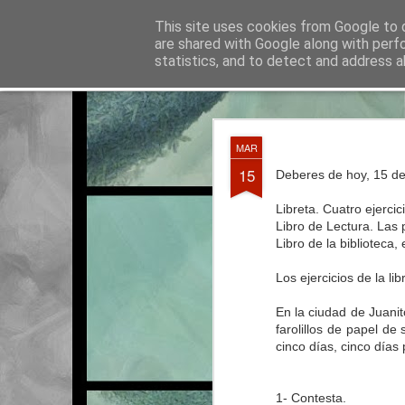
La otra tutoría de Javier
This site uses cookies from Google to d
Recur
are shared with Google along with perf
statistics, and to detect and address a
Classic
Entradas
Calendario
Horario del curso 2016/2017
JUN
MAR
3
15
Deberes de hoy, 15 d
Libreta. Cuatro ejercic
Libro de Lectura. Las
Libro de la biblioteca
Los ejercicios de la li
En la ciudad de Juanit
farolillos de papel de
cinco días, cinco días 
1- Contesta.