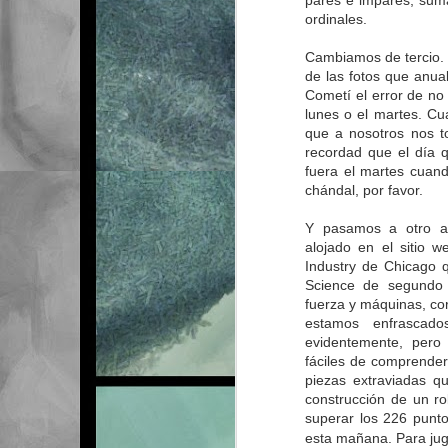
pares e impares, suma
ordinales.
26
Cambiamos de tercio. 
de las fotos que anual
Cometí el error de no
lunes o el martes. C
que a nosotros nos to
recordad que el día q
fuera el martes cuand
chándal, por favor.
Y pasamos a otro as
alojado en el sitio 
Industry de Chicago 
Science de segundo p
fuerza y máquinas, co
estamos enfrascado
evidentemente, pero 
fáciles de comprender.
piezas extraviadas q
construcción de un ro
superar los 226 punt
esta mañana. Para ju