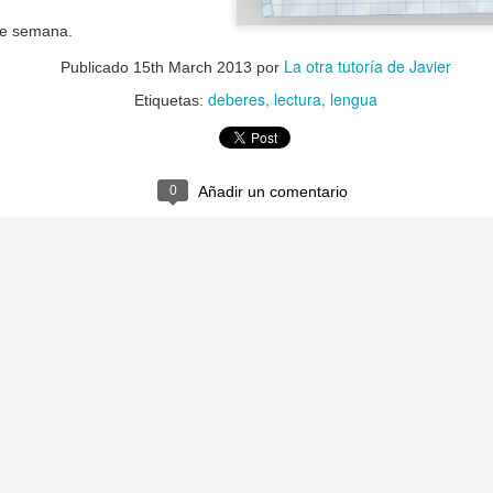
de semana.
La otra tutoría de Javier
Publicado
15th March 2013
por
deberes
lectura
lengua
La otra tutoría de Javier
Etiquetas:
Publicado
26th March 2019
por
0
Añadir un comentario
0
Añadir un comentario
Natural Science 5 - Unit 5 Vocabulary