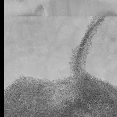
La otra tutoría de Javier
Publicado
6th November 2018
por
0
Añadir un comentario
jecución de las tareas de Natural Science en 5º
rtiros de que vuestros hijos están siendo muy inconsistentes con lo
tural Science. He hablado de este tema con la tutora y me dice que n
 que supongo que ya habréis recibido advertencias de este tipo antes.
e a mí me preocupa es que en estas dos clases tengo a 20 y 18 alu
a al menos una vez. En ciertos casos, los días en los que han venido c
eis! ¡Y estamos todavía en pleno octubre! No quiero ni imaginarme a 