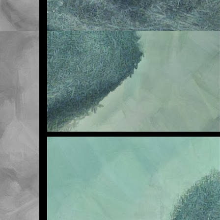
E
OCT
23
Buenas noches.
Me veo obligado a adve
en la asignatura de Na
sufra en exclusiva, así
Sea como fuere, lo qu
traer la tarea realizad
ya ascienden a seis. ¡S