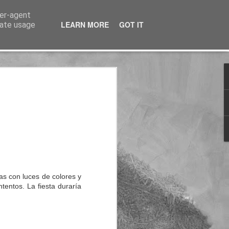
ser-agent
LEARN MORE
GOT IT
rate usage
nterés
as con luces de colores y
ntentos. La fiesta duraría