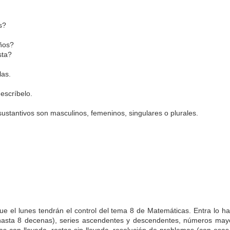
s?
ños?
sta?
las.
 escríbelo.
s sustantivos son masculinos, femeninos, singulares o plurales.
La otra tutoría de Javier
Publicado
3rd June 2019
por
0
Añadir un comentario
ue el lunes tendrán el control del tema 8 de Matemáticas. Entra lo h
hasta 8 decenas), series ascendentes y descendentes, números mayo
Natural Science 5 - Unit 6 Vocabulary