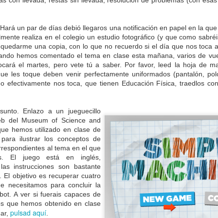
s con llevada, restas sin llevada, resolución de problemas (con esa
Hará un par de días debió llegaros una notificación en papel en la q
mente realiza en el colegio un estudio fotográfico (y que como sabréis
 quedarme una copia, con lo que no recuerdo si el día que nos toca a 
uando hemos comentado el tema en clase esta mañana, varios de vue
cará el martes, pero vete tú a saber. Por favor, leed la hoja de m
ue les toque deben venir perfectamente uniformados (pantalón, polo
o efectivamente nos toca, que tienen Educación Física, traedlos con
unto. Enlazo a un jueguecillo
web del Museum of Science and
que hemos utilizado en clase de
ara ilustrar los conceptos de
rrespondientes al tema en el que
s. El juego está en inglés,
las instrucciones son bastante
 El objetivo es recuperar cuatro
ue necesitamos para concluir la
bot. A ver si fuerais capaces de
os que hemos obtenido en clase
pulsad aquí
gar,
.