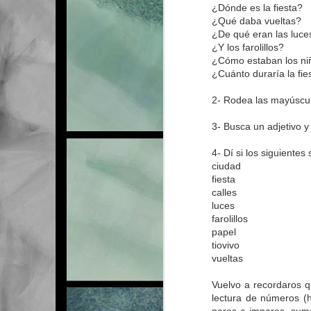
¿Dónde es la fiesta?
¿Qué daba vueltas?
¿De qué eran las luce
¿Y los farolillos?
¿Cómo estaban los ni
¿Cuánto duraría la fie
2- Rodea las mayúscu
3- Busca un adjetivo y
4- Dí si los siguiente
ciudad
fiesta
calles
luces
farolillos
papel
tiovivo
vueltas
Vuelvo a recordaros q
lectura de números (
MAR