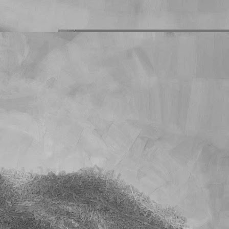
s deberes que les mando
o es un problema que yo
mnos que han dejado de
on sus deberes en blanco
cuánto llegará la cuenta