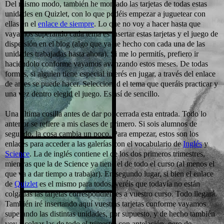
Del mismo modo, también he montado las tarjetas de todas estas
unidades en Quizlet, con lo que podéis empezar a juguetear con
ellas en el
enlace de siempre
. Lo que no voy a hacer hasta que
vayamos superando cada tema es insertar estas tarjetas y el juego de
dispersión en el blog (algo que ya he hecho con cada una de las
unidades trabajadas hasta ahora). Si me lo permitís, prefiero ir
haciéndolo conforme vayamos avanzando estos meses. De todas
formas, si alguien tiene especial interés en jugar, a través del enlace
de antes se puede hacer. Seleccionad el tema que queráis practicar y
una vez dentro elegid el juego. Es así de sencillo.
Una última cosilla antes de dar por cerrada esta entrada. Todo lo
anterior se refiere a mis clases de primero. Si sois alumnos de
segundo, la cosa cambia un poco. Para empezar, estos son los
enlaces para acceder a las galerías con el vocabulario de
Inglés
y
Science
. La de inglés contiene el de los dos primeros trimestres,
mientras que la de Science ya tiene el de todo el curso (al menos el
que va a dar tiempo a trabajar). En segundo lugar, si bien el enlace
de
Quizlet
es el mismo para todos, veréis que todavía no están
colgadas las tarjetas correspondientes a vuestro curso. Todo llegará.
También iré insertando aquí vuestras tarjetas conforme vayamos
superando las distintas unidades, por supuesto, y de hecho también
voy a colgar las de todo el trimestre con antelación, pero de