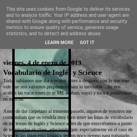
This site uses cookies from Google to deliver its services
and to analyze traffic. Your IP address and user-agent are
La otra tutoría de Javier
shared with Google along with performance and security
metrics to ensure quality of service, generate usage
Recursos para Educación Primaria
statistics, and to detect and address abuse.
LEARN MORE
GOT IT
▼
viernes, 4 de enero de 2013
Vocabulario de Inglés y Science
Todos sabíamos que iba a ocurrir antes o después, con lo que más
vale que nos vayamos preparando para lo inevitable... Se nos
acaban las vacaciones (o se ME acaban, vaya) y toca ir poniéndose
en marcha.
Antes de dar carpetazo al trimestre pasado, algunos de vosotros me
comentabais que os vendría muy bien tener las listas de vocabulario
de los temas de Inglés y Science antes de que estuviéramos a punto
de terminarlos en clase, aduciendo que, especialmente en el caso de
Science, las listas eran largas y teníais poco tiempo para trabajarlo