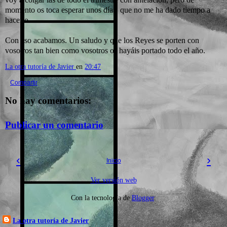
momento os toca esperar unos días, que no me ha dado tiempo a
hacerlo.
Con eso acabamos. Un saludo y que los Reyes se porten con
vosotros tan bien como vosotros os hayáis portado todo el año.
La otra tutoría de Javier
en
20:47
Compartir
No hay comentarios:
Publicar un comentario
‹
›
Inicio
Ver versión web
Con la tecnología de
Blogger
.
La otra tutoría de Javier