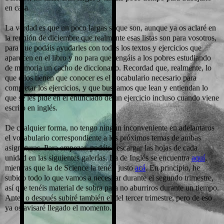
en casa.
La verdad es que un poco largas sí que son, aunque ya os aclaré en
la reunión de diciembre que realmente esas listas son para vosotros,
para que podáis ayudarles con todos los textos y ejercicios que
aparecen en el libro y no para que tengáis a los pobres estudiando
de memoria un cacho de diccionario. Recordad que, realmente, lo
que ellos tienen que conocer es el vocabulario necesario para
completar los ejercicios, y que buscamos que lean y entiendan lo
que se les pide en el enunciado de un ejercicio incluso cuando viene
escrito en inglés.
De cualquier forma, no tengo ningún inconveniente en adelantaros
el vocabulario correspondiente a los próximos temas de ambas
asignaturas. Para empezar, podéis descargar las hojas de cada
unidad en las siguientes galerías. La de Inglés se encuentra
aquí
,
mientras que la de Science la tenéis justo
acá
. En principio, he
subido todo lo que vamos a necesitar durante el segundo trimestre,
así que tenéis material de sobra para no aburriros durante un tiempo.
Antes o después subiré también el del tercer trimestre, pero de eso
ya os avisaré llegado el momento.