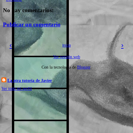
No hay comentarios:
Publicar un comentario
‹
›
Inicio
Ver versión web
Con la tecnología de
Blogger
.
La otra tutoría de Javier
Ver todo mi perfil