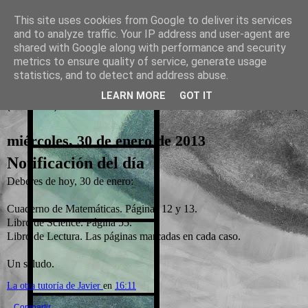
This site uses cookies from Google to deliver its services
and to analyze traffic. Your IP address and user-agent are
La otra tutoría de Javier
shared with Google along with performance and security
metrics to ensure quality of service, generate usage
Recursos para Educación Primaria
statistics, and to detect and address abuse.
LEARN MORE
GOT IT
▼
miércoles, 30 de enero de 2013
Notificación del día
Deberes de hoy, 30 de enero:
Cuaderno de Matemáticas. Páginas 12 y 13.
Libro de Science. Página 55.
Libro de Lectura. Las páginas marcadas en cada caso.
Un saludo.
La otra tutoría de Javier
en
16:11
Compartir