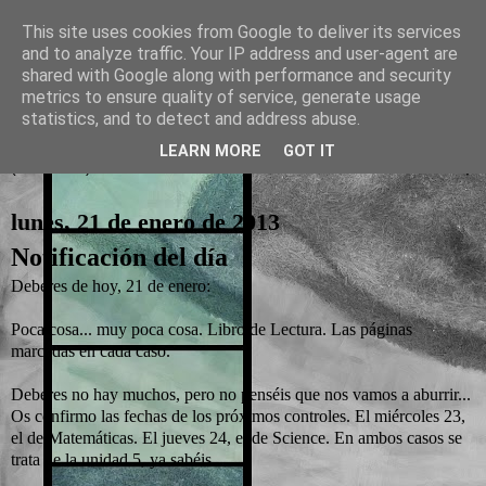
This site uses cookies from Google to deliver its services
and to analyze traffic. Your IP address and user-agent are
La otra tutoría de Javier
shared with Google along with performance and security
metrics to ensure quality of service, generate usage
Recursos para Educación Primaria
statistics, and to detect and address abuse.
LEARN MORE
GOT IT
▼
lunes, 21 de enero de 2013
Notificación del día
Deberes de hoy, 21 de enero:
Poca cosa... muy poca cosa. Libro de Lectura. Las páginas
marcadas en cada caso.
Deberes no hay muchos, pero no penséis que nos vamos a aburrir...
Os confirmo las fechas de los próximos controles. El miércoles 23,
el de Matemáticas. El jueves 24, el de Science. En ambos casos se
trata de la unidad 5, ya sabéis.