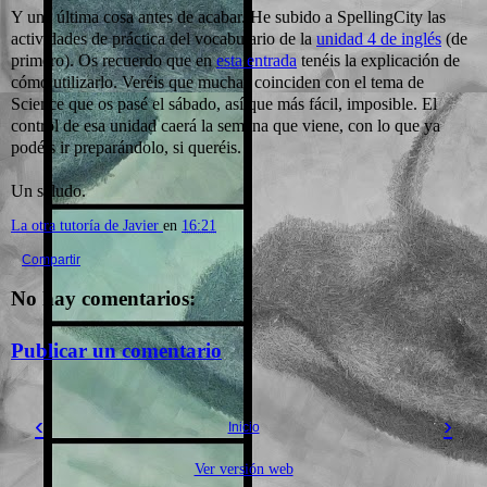
Y una última cosa antes de acabar. He subido a SpellingCity las
actividades de práctica del vocabulario de la
unidad 4 de inglés
(de
primero). Os recuerdo que en
esta entrada
tenéis la explicación de
cómo utilizarlo. Veréis que muchas coinciden con el tema de
Science que os pasé el sábado, así que más fácil, imposible. El
control de esa unidad caerá la semana que viene, con lo que ya
podéis ir preparándolo, si queréis.
Un saludo.
La otra tutoría de Javier
en
16:21
Compartir
No hay comentarios:
Publicar un comentario
‹
›
Inicio
Ver versión web