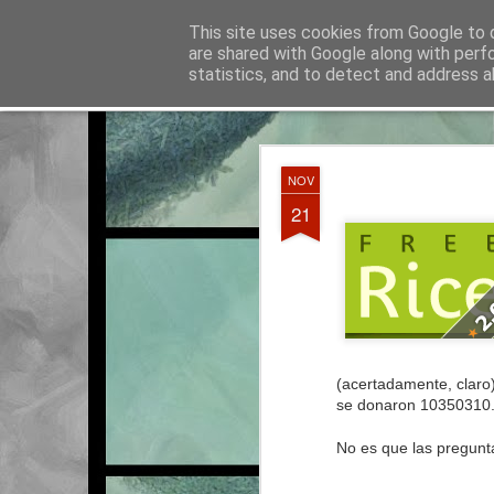
La otra tutoría de Javier
This site uses cookies from Google to d
Recur
are shared with Google along with perf
statistics, and to detect and address a
Classic
Entradas
Calendario
Horario del curso 2016/2017
JUN
NOV
3
21
(acertadamente, claro)
se donaron
10350310
No es que las pregun