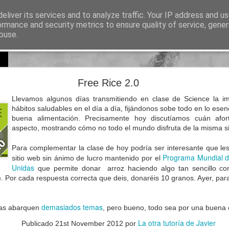
eliver its services and to analyze traffic. Your IP address and u
sos para Educación Primaria
ormance and security metrics to ensure quality of service, gene
buse.
Lectura
Documentos
Repositorio de recursos
Otros enlaces de i
Natural Science 5 - Unit 8 Vocabulary
Free Rice 2.0
Llevamos algunos días transmitiendo en clase de Science la im
hábitos saludables en el día a día, fijándonos sobe todo en lo ese
buena alimentación. Precisamente hoy discutíamos cuán af
aspecto, mostrando cómo no todo el mundo disfruta de la misma si
Para complementar la clase de hoy podría ser interesante que l
Programa Mundial d
sitio web sin ánimo de lucro mantenido por el
Unidas
que permite donar arroz haciendo algo tan sencillo c
. Por cada respuesta correcta que deis, donaréis 10 granos. Ayer, par
.
demasiados temas
tas abarquen
, pero bueno, todo sea por una buena 
La otra tutoría de Javier
Publicado
21st November 2012
por