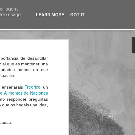
ser-agent
LEARN MORE
GOT IT
rate usage
nterés
portancia de desarrollar
ncial que es mantener una
ortunados somos en ese
tuación.
Freerice
es enseñarais
, un
e Alimentos de Naciones
omo responder preguntas
a que os hagáis una id
ea,
causa.