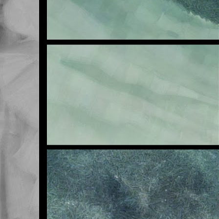
E
OCT
23
Buenas noches.