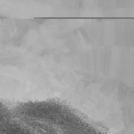
s deberes que les mando
o es un problema que yo
mnos que han dejado de
on sus deberes en blanco
cuánto llegará la cuenta
l tiempo. Y quiero creer
e sobre la calificación
unidad es muy superior a
s exactos en los que han
cho.