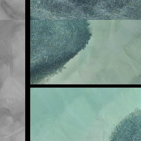
Me veo obligado a adve
en la asignatura de Na
sufra en exclusiva, así
Sea como fuere, lo qu
traer la tarea realizad
ya ascienden a seis. ¡S
cuando acabe el primer 
Pero vamos, que ni quie
que vosotros tampoco pe
Esta mañana les he ten
final tiene este tema. 
la de la primera. Mal m
Os invito a revisar la 
aparecido por clase co
Un saludo.