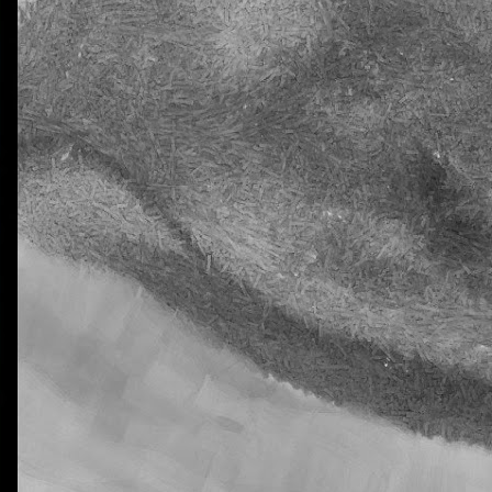
La otra tutoría de Javier
Publicado
26th March 2019
por
0
Añadir un comentario
Natural Science 5 - Unit 5 Vocabulary