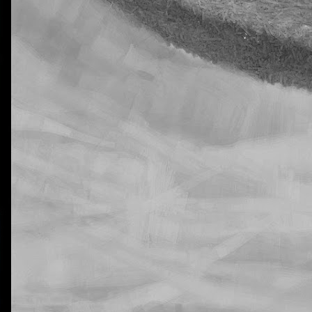
La otra tutoría de Javier
Publicado
6th November 2018
por
0
Añadir un comentario
jecución de las tareas de Natural Science en 5º