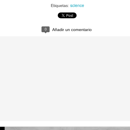
science
Etiquetas:
0
Añadir un comentario
La otra tutoría de Javier
Publicado
3rd June 2019
por
0
Añadir un comentario
Natural Science 5 - Unit 6 Vocabulary