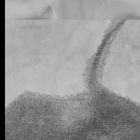
rtiros de que vuestros hijos están siendo muy inconsistentes con lo
tural Science. He hablado de este tema con la tutora y me dice que n
 que supongo que ya habréis recibido advertencias de este tipo antes.
e a mí me preocupa es que en estas dos clases tengo a 20 y 18 alu
a al menos una vez. En ciertos casos, los días en los que han venido c
eis! ¡Y estamos todavía en pleno octubre! No quiero ni imaginarme a 
trimestre allá por diciembre.
ro ni estoy dispuesto a aceptar que esta situación se prolongue en e
nsaréis permitirlo, claro está.
ido que advertir muy seriamente sobre las nefastas consecuencias qu
Y también les he advertido (otra vez) que la dificultad de esta segunda 
omento, pues, para no traer los deberes hechos.
libreta de vuestros hijos, donde deberían aparecer reflejados los día
n los deberes sin hacer. Me temo que alguno se va a sorprender. Y mu
La otra tutoría de Javier
Publicado
23rd October 2018
por