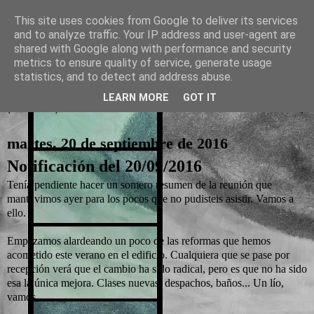
This site uses cookies from Google to deliver its services
and to analyze traffic. Your IP address and user-agent are
La otra tutoría de Javier
shared with Google along with performance and security
metrics to ensure quality of service, generate usage
Recursos para Educación Primaria
statistics, and to detect and address abuse.
LEARN MORE
GOT IT
▼
martes, 20 de septiembre de 2016
Notificación del 20/09/2016
Tenía pendiente hacer un somero resumen de la reunión que
mantuvimos ayer para los pocos que no pudisteis asistir. Vamos a
ello.
Empezamos alardeando un poco de las reformas que hemos
acometido este verano en el edificio. Cualquiera que se pase por
recepción verá que el cambio ha sido radical, pero es que no ha sido
esa la única mejora. Clases nuevas, despachos, baños... Un lío,
vamos.