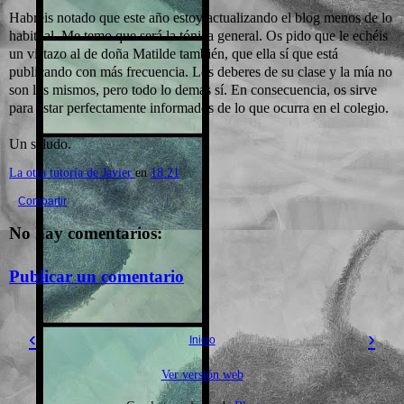
Habréis notado que este año estoy actualizando el blog menos de lo
habitual. Me temo que será la tónica general. Os pido que le echéis
un vistazo al de doña Matilde también, que ella sí que está
publicando con más frecuencia. Los deberes de su clase y la mía no
son los mismos, pero todo lo demás sí. En consecuencia, os sirve
para estar perfectamente informados de lo que ocurra en el colegio.
Un saludo.
La otra tutoría de Javier
en
18:21
Compartir
No hay comentarios:
Publicar un comentario
‹
›
Inicio
Ver versión web