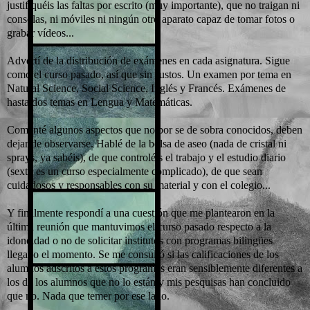
justifiquéis las faltas por escrito (muy importante), que no traigan ni
consolas, ni móviles ni ningún otro aparato capaz de tomar fotos o
grabar vídeos...
Advertí de la distribución de exámenes en cada asignatura. Sigue
como el curso pasado, así que sin sustos. Un examen por tema en
Natural Science, Social Science, Inglés y Francés. Exámenes de
hasta dos temas en Lengua y Matemáticas.
Comenté algunos aspectos que no por se de sobra conocidos, deben
dejar de observarse. Hablé de la bolsa de aseo (nada de cristal ni
sprays, ya sabéis), de que controléis el trabajo y el estudio diario
(sexto es un curso especialmente complicado), de que sean
cuidadosos y responsables con su material y con el colegio...
Y finalmente respondí a una cuestión que me plantearon en la
última reunión que mantuvimos el curso pasado respecto a la
idoneidad o no de solicitar institutos con programas bilingües
llegado el momento. Se me consultó si las calificaciones de los
alumnos adscritos a estos programas eran sensiblemente diferentes a
los de los alumnos que no lo están y mis pesquisas han concluido
que no. Nada que temer por ese lado.