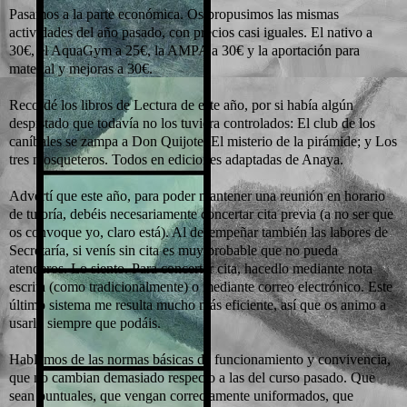
Pasamos a la parte económica. Os propusimos las mismas
actividades del año pasado, con precios casi iguales. El nativo a
30€, el AquaGym a 25€, la AMPA a 30€ y la aportación para
material y mejoras a 30€.
Recordé los libros de Lectura de este año, por si había algún
despistado que todavía no los tuviera controlados: El club de los
caníbales se zampa a Don Quijote; El misterio de la pirámide; y Los
tres mosqueteros. Todos en ediciones adaptadas de Anaya.
Advertí que este año, para poder mantener una reunión en horario
de tutoría, debéis necesariamente concertar cita previa (a no ser que
os convoque yo, claro está). Al desempeñar también las labores de
Secretaría, si venís sin cita es muy probable que no pueda
atenderos. Lo siento. Para concertar cita, hacedlo mediante nota
escrita (como tradicionalmente) o mediante correo electrónico. Este
último sistema me resulta mucho más eficiente, así que os animo a
usarlo siempre que podáis.
Hablamos de las normas básicas de funcionamiento y convivencia,
que no cambian demasiado respecto a las del curso pasado. Que
sean puntuales, que vengan correctamente uniformados, que