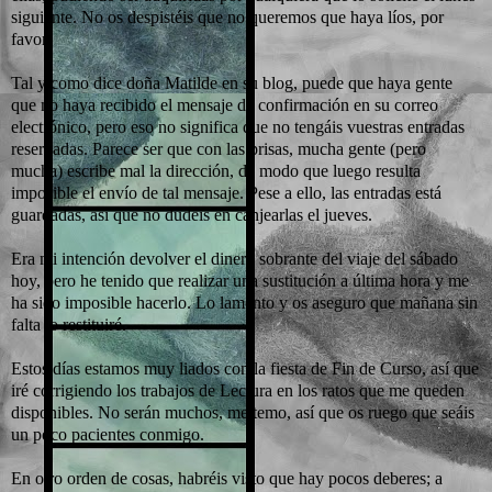
siguiente. No os despistéis que no queremos que haya líos, por
favor.
Tal y como dice doña Matilde en su blog, puede que haya gente
que no haya recibido el mensaje de confirmación en su correo
electrónico, pero eso no significa que no tengáis vuestras entradas
reservadas. Parece ser que con las prisas, mucha gente (pero
mucha) escribe mal la dirección, de modo que luego resulta
imposible el envío de tal mensaje. Pese a ello, las entradas está
guardadas, así que no dudéis en canjearlas el jueves.
Era mi intención devolver el dinero sobrante del viaje del sábado
hoy, pero he tenido que realizar una sustitución a última hora y me
ha sido imposible hacerlo. Lo lamento y os aseguro que mañana sin
falta lo restituiré.
Estos días estamos muy liados con la fiesta de Fin de Curso, así que
iré corrigiendo los trabajos de Lectura en los ratos que me queden
disponibles. No serán muchos, me temo, así que os ruego que seáis
un poco pacientes conmigo.
En otro orden de cosas, habréis visto que hay pocos deberes; a