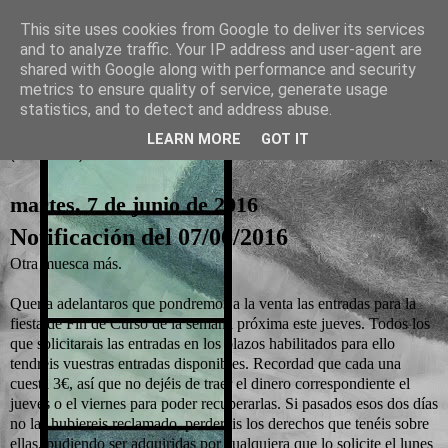
This site uses cookies from Google to deliver its services
and to analyze traffic. Your IP address and user-agent are
La otra tutoría de Javier
shared with Google along with performance and security
metrics to ensure quality of service, generate usage
Recursos para Educación Primaria
statistics, and to detect and address abuse.
LEARN MORE
GOT IT
▼
martes, 7 de junio de 2016
Notificación del 07/06/2016
Otra muesca más.
Quería adelantaros que pondremos a la venta las entradas para la
fiesta de Fin de Curso de la semana próxima este jueves. Todos los
que solicitarais las entradas en los plazos habilitados para ello
tendréis vuestras entradas disponibles. Recordad que cada una
cuesta 3€, así que no dejéis de traer el dinero correspondiente el
jueves o el viernes para poder recuperarlas. Si pasados esos dos días
no las hubiereis reclamado, perderéis los derechos que tenéis sobre
ellas, pudiendo ser adquiridas por cualquiera que lo solicite el lunes