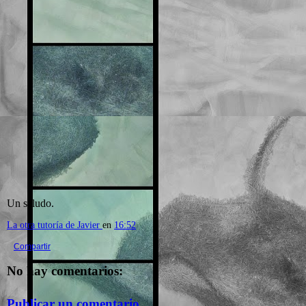
Un saludo.
La otra tutoría de Javier
en
16:52
Compartir
No hay comentarios:
Publicar un comentario