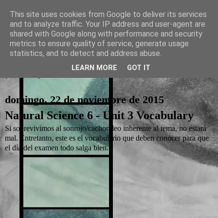
This site uses cookies from Google to deliver its services
and to analyze traffic. Your IP address and user-agent are
La otra tutoría de Javier
shared with Google along with performance and security
metrics to ensure quality of service, generate usage
Recursos para Educación Primaria
statistics, and to detect and address abuse.
LEARN MORE
GOT IT
▼
domingo, 22 de noviembre de 2015
Natural Science 6 - Unit 3 Vocabulary
Si sobrevivimos al sonrojo/cachondeo inherente al tema, no estará
mal. Entretanto, este es el vocabulario que deben conocer para que
el día del examen todo salga bien.