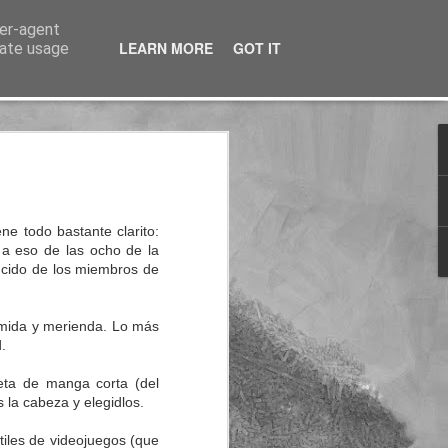
ser-agent
LEARN MORE
GOT IT
rate usage
nterés
ne todo bastante clarito:
 a eso de las ocho de la
ducido de los miembros de
omida y merienda. Lo más
.
eta de manga corta (del
 la cabeza y elegidlos.
tiles de videojuegos (que