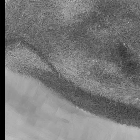
La otra tutoría de Javier
Publicado
26th March 2019
por
0
Añadir un comentario
Natural Science 5 - Unit 5 Vocabulary