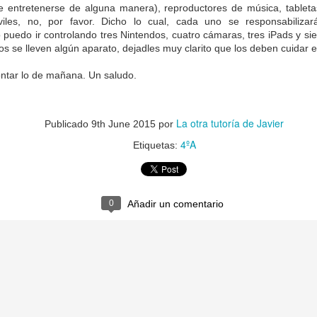
e entretenerse de alguna manera), reproductores de música, tablet
iles, no, por favor. Dicho lo cual, cada uno se responsabiliza
puedo ir controlando tres Nintendos, cuatro cámaras, tres iPads y si
jos se lleven algún aparato, dejadles muy clarito que los deben cuidar e
ntar lo de mañana. Un saludo.
La otra tutoría de Javier
Publicado
9th June 2015
por
4ºA
Etiquetas:
La otra tutoría de Javier
Publicado
3rd June 2019
por
0
Añadir un comentario
0
Añadir un comentario
Natural Science 5 - Unit 6 Vocabulary