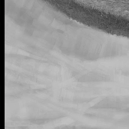
La otra tutoría de Javier
Publicado
6th November 2018
por
0
Añadir un comentario
jecución de las tareas de Natural Science en 5º