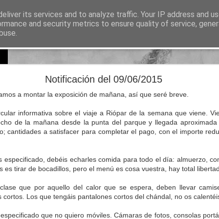
eliver its services and to analyze traffic. Your IP address and u
sos para Educación Primaria
ormance and security metrics to ensure quality of service, gene
buse.
Lectura
Documentos
Repositorio de recursos
Otros enlaces de i
Natural Science 5 - Unit 8 Vocabulary
Notificación del 09/06/2015
mos a montar la exposición de mañana, así que seré breve.
cular informativa sobre el viaje a Riópar de la semana que viene. Vie
s ocho de la mañana desde la punta del parque y llegada aproximada
io; cantidades a satisfacer para completar el pago, con el importe re
especificado, debéis echarles comida para todo el día: almuerzo, c
 es tirar de bocadillos, pero el menú es cosa vuestra, hay total libertad
lase que por aquello del calor que se espera, deben llevar camis
 cortos. Los que tengáis pantalones cortos del chándal, no os calentéis
 especificado que no quiero móviles. Cámaras de fotos, consolas portá