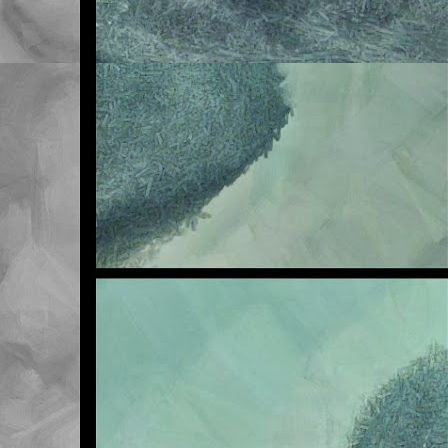
Me veo obligado a adve
en la asignatura de Na
sufra en exclusiva, así
Sea como fuere, lo qu
traer la tarea realizad
ya ascienden a seis. ¡S
cuando acabe el primer 
Pero vamos, que ni quie
que vosotros tampoco pe
Esta mañana les he ten
final tiene este tema. 
la de la primera. Mal m
Os invito a revisar la 
aparecido por clase co
Un saludo.