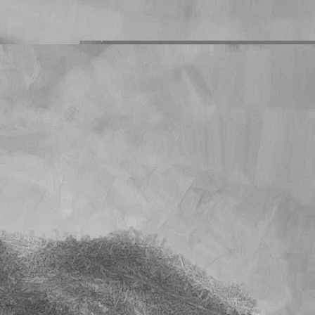
s deberes que les mando
o es un problema que yo
mnos que han dejado de
on sus deberes en blanco
cuánto llegará la cuenta
l tiempo. Y quiero creer
e sobre la calificación
unidad es muy superior a
s exactos en los que han
cho.