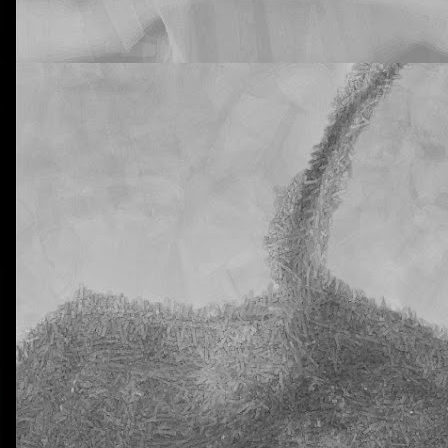
rtiros de que vuestros hijos están siendo muy inconsistentes con lo
tural Science. He hablado de este tema con la tutora y me dice que n
 que supongo que ya habréis recibido advertencias de este tipo antes.
e a mí me preocupa es que en estas dos clases tengo a 20 y 18 alu
a al menos una vez. En ciertos casos, los días en los que han venido c
eis! ¡Y estamos todavía en pleno octubre! No quiero ni imaginarme a 
trimestre allá por diciembre.
ro ni estoy dispuesto a aceptar que esta situación se prolongue en e
nsaréis permitirlo, claro está.
ido que advertir muy seriamente sobre las nefastas consecuencias qu
Y también les he advertido (otra vez) que la dificultad de esta segunda 
omento, pues, para no traer los deberes hechos.
libreta de vuestros hijos, donde deberían aparecer reflejados los día
n los deberes sin hacer. Me temo que alguno se va a sorprender. Y mu
La otra tutoría de Javier
Publicado
23rd October 2018
por