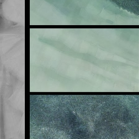
E
OCT
23
Buenas noches.