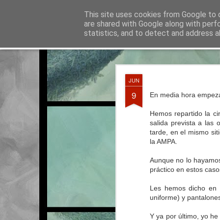
La otra tutoría de Javier
This site uses cookies from Google to d
Recur
are shared with Google along with perf
statistics, and to detect and address a
Classic
Entradas
Calendario
Horario del curso 2016/2017
JUN
JUN
3
9
En media hora empeza
Hemos repartido la cir
salida prevista a la
tarde, en el mismo sit
la AMPA.
Aunque no lo hayamos 
práctico en estos casos
Les hemos dicho en c
uniforme) y pantalones
Y ya por último, yo he