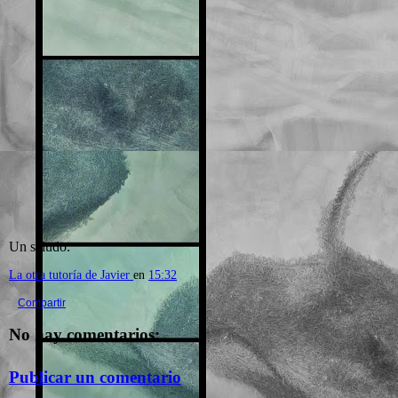
Un saludo.
La otra tutoría de Javier
en
15:32
Compartir
No hay comentarios:
Publicar un comentario