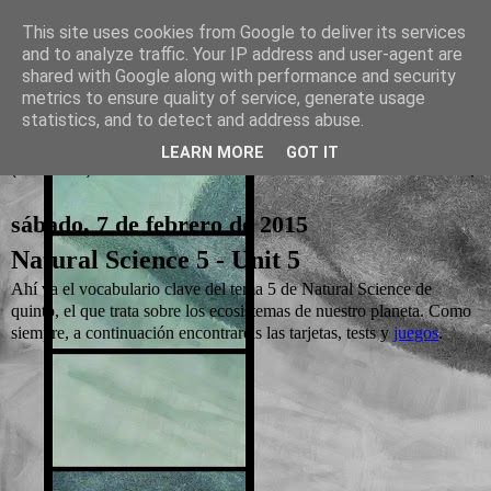
This site uses cookies from Google to deliver its services
and to analyze traffic. Your IP address and user-agent are
La otra tutoría de Javier
shared with Google along with performance and security
metrics to ensure quality of service, generate usage
Recursos para Educación Primaria
statistics, and to detect and address abuse.
LEARN MORE
GOT IT
▼
sábado, 7 de febrero de 2015
Natural Science 5 - Unit 5
Ahí va el vocabulario clave del tema 5 de Natural Science de
quinto, el que trata sobre los ecosistemas de nuestro planeta. Como
siempre, a continuación encontraréis las tarjetas, tests y
juegos
.