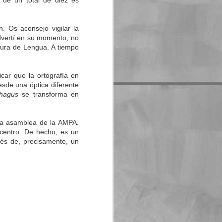
s de un total de diez es
 Os aconsejo vigilar la
dvertí en su momento, no
tura de Lengua. A tiempo
car que la ortografía en
sde una óptica diferente
phagus
se transforma en
ima asamblea de la AMPA.
centro. De hecho, es un
vés de, precisamente, un