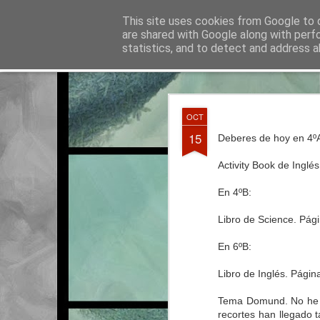
La otra tutoría de Javier
This site uses cookies from Google to d
Recur
are shared with Google along with perf
statistics, and to detect and address a
Classic
Entradas
Calendario
Horario del curso 2016/2017
JUN
OCT
3
15
Deberes de hoy en 4º
Activity Book de Inglés
En 4ºB:
Libro de Science. Págin
En 6ºB:
Libro de Inglés. Página
Tema Domund. No he re
recortes han llegado 