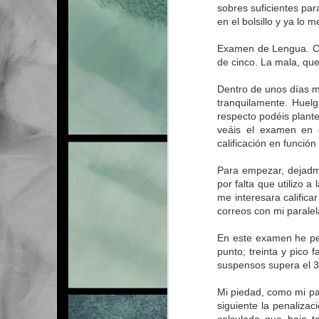
sobres suficientes par
en el bolsillo y ya lo
Examen de Lengua. Co
de cinco. La mala, que 
Dentro de unos días m
tranquilamente. Huelga
respecto podéis plant
veáis el examen en c
calificación en función 
Para empezar, dejadm
por falta que utilizo 
me interesara calific
correos con mi parale
En este examen he pen
punto; treinta y pico 
suspensos supera el 
Mi piedad, como mi pac
siguiente la penalizac
MAR