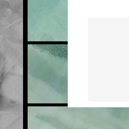
FEB
21