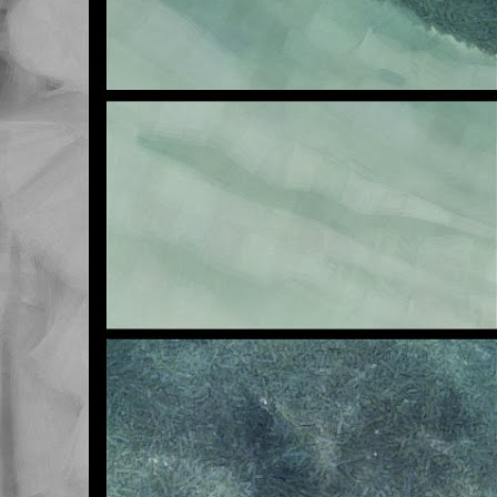
E
OCT
23
Buenas noches.