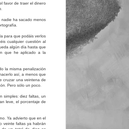
l favor de traer el dinero
o.
ue nadie ha sacado menos
rtografía.
a para que podáis verlos
éis cualquier cuestión al
queda algún día hasta que
ón que he aplicado a la
o la misma penalización
a hacerlo así, a menos que
e cruzar una veintena de
ón. Pero sólo un poco.
simples: diez faltas, un
tan leve, el porcentaje de
mo. Ya advierto que en el
o veinte faltas ya habrán