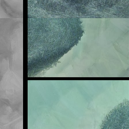
Me veo obligado a adve
en la asignatura de Na
sufra en exclusiva, así
Sea como fuere, lo qu
traer la tarea realizad
ya ascienden a seis. ¡S
cuando acabe el primer 
Pero vamos, que ni quie
que vosotros tampoco pe
Esta mañana les he ten
final tiene este tema. 
la de la primera. Mal m
Os invito a revisar la 
aparecido por clase co
Un saludo.