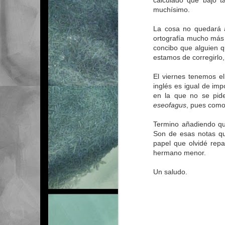
calculado que bajo t
muchísimo.
26
La cosa no quedará a
ortografía mucho más
concibo que alguien q
estamos de corregirlo,
El viernes tenemos el
inglés es igual de im
en la que no se pide
eseofagus
, pues como
Termino añadiendo qu
Son de esas notas qu
papel que olvidé rep
hermano menor.
Un saludo.