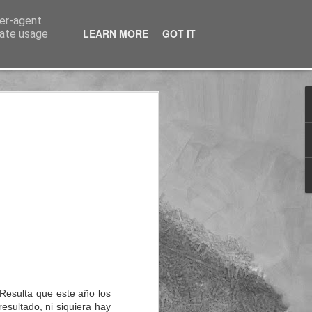
ser-agent
LEARN MORE
GOT IT
rate usage
nterés
Resulta que este año los
esultado, ni siquiera hay