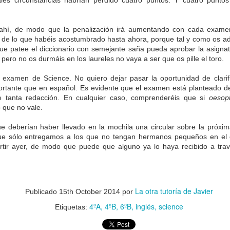
ales circunstancias habrían perdido cuatro puntos. Y cuatro punto
hí, de modo que la penalización irá aumentando con cada examen.
 de lo que habéis acostumbrado hasta ahora, porque tal y como os a
ue patee el diccionario con semejante saña pueda aprobar la asigna
 pero no os durmáis en los laureles no vaya a ser que os pille el toro.
 examen de Science. No quiero dejar pasar la oportunidad de clarifi
portante que en español. Es evidente que el examen está planteado de
 tanta redacción. En cualquier caso, comprenderéis que si
oeso
 que no vale.
e deberían haber llevado en la mochila una circular sobre la próx
e sólo entregamos a los que no tengan hermanos pequeños en el 
artir ayer, de modo que puede que alguno ya lo haya recibido a tra
La otra tutoría de Javier
Publicado
15th October 2014
por
4ºA
4ºB
6ºB
inglés
science
Etiquetas: