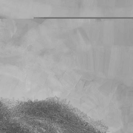
s deberes que les mando
o es un problema que yo
mnos que han dejado de
on sus deberes en blanco
cuánto llegará la cuenta
l tiempo. Y quiero creer
e sobre la calificación
unidad es muy superior a
s exactos en los que han
cho.