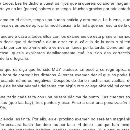
a todos. Les he dicho a vuestros hijos que si queréis colaborar, hagan e
 meto yo en los (pocos) sobres que tengo. Muchas gracias por adelantad
mo en el chiste, tengo una buena noticia y otra mala. La buena, q
eso es antes de aplicar la modificación a la nota que se resulta de la o
andaré a casa a todos ellos con los exámenes de esta primera hornad
 decir que si detectáis algún error en el cálculo de la nota o si ten
earla por correo o viniendo a vernos un lunes por la tarde. Como aún 
asa, quería explicaros detalladamente cuál ha sido esa correcci
de la ortografía.
e que os diga que he sido MUY piadoso. Empecé a corregir aplicand
La otra tutoría de Javier
Publicado
3rd June 2019
por
a la hora de corregir los dictados. Al tercer examen decidí que no podí
ar usando números negativos. Después de darle muchísimas vueltas, d
la y de hablar además del tema con algún otro colega ablandé mi coraz
alizado cada falta con una mísera décima de punto. Las cuentas son 
0
Añadir un comentario
faltas (que las hay), tres puntos y pico. Pese a usar una penalización 
35%.
iencia, es finita. Por ello, en el próximo examen no seré tan magnáni
ión escalará hasta dos décimas por falta. El doble. Los que han tenid
Natural Science 5 - Unit 6 Vocabulary