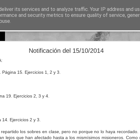
eliver its services and to analyze traffic. Your IP address and u
sos para Educación Primaria
ormance and security metrics to ensure quality of service, gene
buse.
Lectura
Documentos
Repositorio de recursos
Otros enlaces de i
Natural Science 5 - Unit 8 Vocabulary
Notificación del 15/10/2014
A:
. Página 15. Ejercicios 1, 2 y 3.
a 19. Ejercicios 2, 3 y 4.
 14. Ejercicios 2 y 3.
partido los sobres en clase, pero no porque no lo haya recordado. 
tan lejos que han afectado hasta a los mismísimos misioneros. Como r