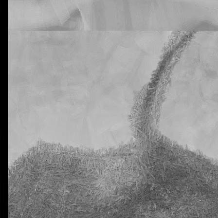
rtiros de que vuestros hijos están siendo muy inconsistentes con lo
tural Science. He hablado de este tema con la tutora y me dice que n
 que supongo que ya habréis recibido advertencias de este tipo antes.
e a mí me preocupa es que en estas dos clases tengo a 20 y 18 alu
a al menos una vez. En ciertos casos, los días en los que han venido c
eis! ¡Y estamos todavía en pleno octubre! No quiero ni imaginarme a 
trimestre allá por diciembre.
ro ni estoy dispuesto a aceptar que esta situación se prolongue en e
nsaréis permitirlo, claro está.
ido que advertir muy seriamente sobre las nefastas consecuencias qu
Y también les he advertido (otra vez) que la dificultad de esta segunda 
omento, pues, para no traer los deberes hechos.
libreta de vuestros hijos, donde deberían aparecer reflejados los día
n los deberes sin hacer. Me temo que alguno se va a sorprender. Y mu
La otra tutoría de Javier
Publicado
23rd October 2018
por