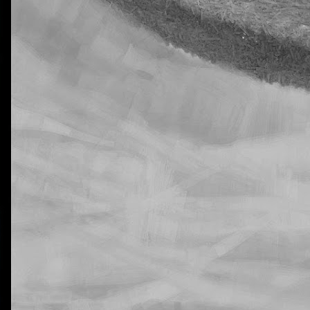
La otra tutoría de Javier
Publicado
6th November 2018
por
0
Añadir un comentario
jecución de las tareas de Natural Science en 5º