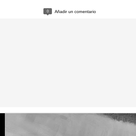
0
Añadir un comentario
La otra tutoría de Javier
Publicado
26th March 2019
por
0
Añadir un comentario
Natural Science 5 - Unit 5 Vocabulary