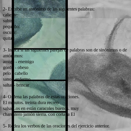
2- Escribe un antónimo de las siguientes palabras:
caliente:
subir:
pequeño:
oscuro:
quitar:
3- Indica si las siguientes parejas de palabras son de sinónimos o de
antónimos:
amigo - enemigo
gordo - obeso
pelo - cabello
sano - enfermo
saltar - brincar
4- Ordena las palabras de estas oraciones.
El minutos. treinta dura recreo
salsa Los en están caracoles buenos. muy
charcutero jamón sierra. con corta la El
5- Rodea los verbos de las oraciones del ejercicio anterior.