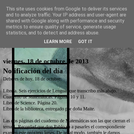
This site uses cookies from Google to deliver its services
and to analyze traffic. Your IP address and user-agent are
La otra tutoría de Javier
shared with Google along with performance and security
metrics to ensure quality of service, generate usage
Recursos para Educación Primaria
statistics, and to detect and address abuse.
LEARN MORE
GOT IT
▼
viernes, 18 de octubre de 2013
Notificación del día
Deberes de hoy, 18 de octubre:
Libreta. Seis ejercicios de Lengua, que transcribo más abajo.
Cuaderno de Matemáticas. Páginas 10 y 11.
Libro de Science. Página 20.
Libro de la biblioteca, entregado por doña Maite.
Las dos páginas del cuaderno de Matemáticas son las que cierran el
tema 1. Recordad que don Pablo va a pasarles el correspondiente
examen este próximo lunes. De igual modo, también le damos