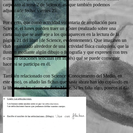
carpetazo al tema 2 de Science, así que también podemos
adjudicarle fecha: viernes 25.
Por cierto, que como actividad voluntaria de ampliación para
Science, el lunes pueden traer un póster (realizado sobre una
cartulina) que se asemeje a los que aparecen en la lectura de la
página 21 del libro (de Science, evidentemente). Que imaginen un
club organizado alrededor de una actividad física cualquiera, que la
ilustren mediante algún dibujo o fotografía y que expresen con tres
o cuatro oraciones sencillas (en inglés) qué se puede conseguir
hacer si se participa en él.
También relacionado con Science (Conocimiento del Medio, en
este caso), os añado las fichas que hasta ahora han ido copiando en
la libreta en las clases de doña Maite. Si les falta algo, poneos al día.