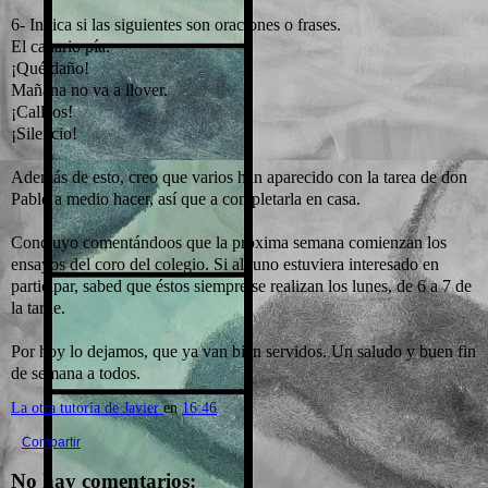
6- Indica si las siguientes son oraciones o frases.
El canario pía.
¡Qué daño!
Mañana no va a llover.
¡Callaos!
¡Silencio!
Además de esto, creo que varios han aparecido con la tarea de don
Pablo a medio hacer, así que a completarla en casa.
Concluyo comentándoos que la próxima semana comienzan los
ensayos del coro del colegio. Si alguno estuviera interesado en
participar, sabed que éstos siempre se realizan los lunes, de 6 a 7 de
la tarde.
Por hoy lo dejamos, que ya van bien servidos. Un saludo y buen fin
de semana a todos.
La otra tutoría de Javier
en
16:46
Compartir
No hay comentarios: