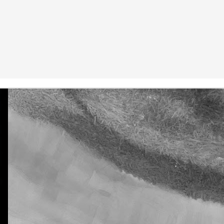
La otra tutoría de Javier
Publicado
26th March 2019
por
0
Añadir un comentario
Natural Science 5 - Unit 5 Vocabulary