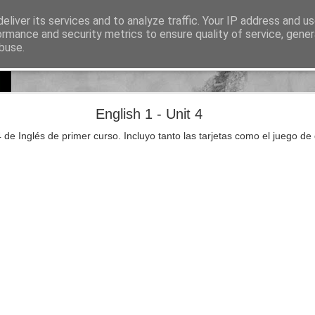
eliver its services and to analyze traffic. Your IP address and u
sos para Educación Primaria
ormance and security metrics to ensure quality of service, gene
buse.
Lectura
Documentos
Repositorio de recursos
Otros enlaces de i
Natural Science 5 - Unit 8 Vocabulary
English 1 - Unit 4
 de Inglés de primer curso. Incluyo tanto las tarjetas como el juego de