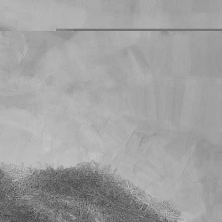
s deberes que les mando
o es un problema que yo
mnos que han dejado de
on sus deberes en blanco
cuánto llegará la cuenta
l tiempo. Y quiero creer
e sobre la calificación
unidad es muy superior a
s exactos en los que han
cho.