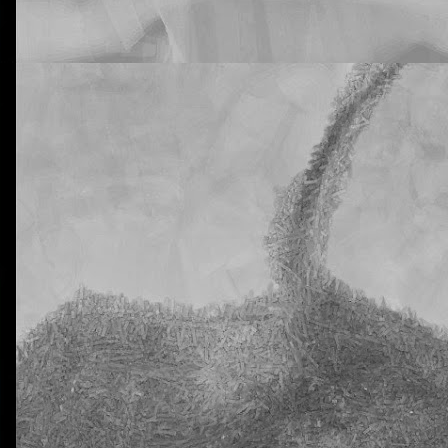
rtiros de que vuestros hijos están siendo muy inconsistentes con lo
tural Science. He hablado de este tema con la tutora y me dice que n
 que supongo que ya habréis recibido advertencias de este tipo antes.
e a mí me preocupa es que en estas dos clases tengo a 20 y 18 alu
a al menos una vez. En ciertos casos, los días en los que han venido c
eis! ¡Y estamos todavía en pleno octubre! No quiero ni imaginarme a 
trimestre allá por diciembre.
ro ni estoy dispuesto a aceptar que esta situación se prolongue en e
nsaréis permitirlo, claro está.
ido que advertir muy seriamente sobre las nefastas consecuencias qu
Y también les he advertido (otra vez) que la dificultad de esta segunda 
omento, pues, para no traer los deberes hechos.
libreta de vuestros hijos, donde deberían aparecer reflejados los día
n los deberes sin hacer. Me temo que alguno se va a sorprender. Y mu
La otra tutoría de Javier
Publicado
23rd October 2018
por