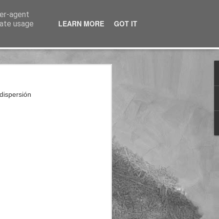
ser-agent
LEARN MORE
GOT IT
rate usage
nterés
 dispersión