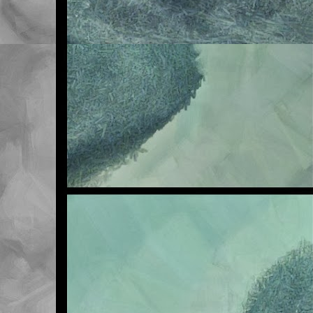
Me veo obligado a adve
en la asignatura de Na
sufra en exclusiva, así
Sea como fuere, lo qu
traer la tarea realizad
ya ascienden a seis. ¡S
cuando acabe el primer 
Pero vamos, que ni quie
que vosotros tampoco pe
Esta mañana les he ten
final tiene este tema. 
la de la primera. Mal m
Os invito a revisar la 
aparecido por clase co
Un saludo.