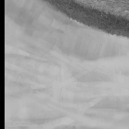
La otra tutoría de Javier
Publicado
6th November 2018
por
0
Añadir un comentario
jecución de las tareas de Natural Science en 5º