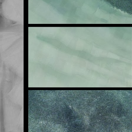
E
OCT
23
Buenas noches.