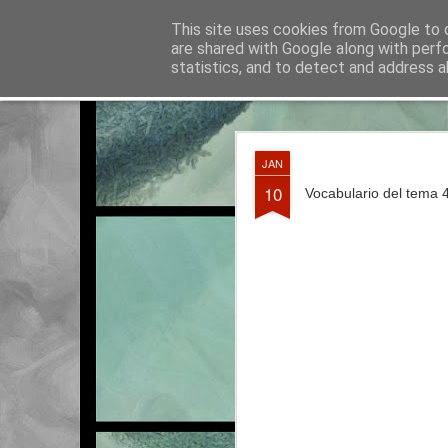
La otra tutoría de Javier
This site uses cookies from Google to d
Recur
are shared with Google along with perf
statistics, and to detect and address a
Classic
Entradas
Calendario
Horario del curso 2016/2017
JUN
JAN
3
10
Vocabulario del tema 4