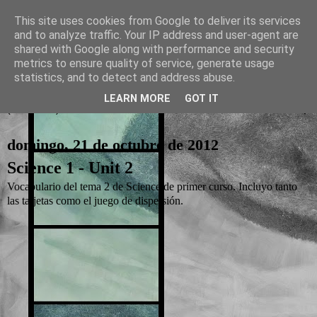
This site uses cookies from Google to deliver its services
and to analyze traffic. Your IP address and user-agent are
La otra tutoría de Javier
shared with Google along with performance and security
metrics to ensure quality of service, generate usage
Recursos para Educación Primaria
statistics, and to detect and address abuse.
LEARN MORE
GOT IT
▼
domingo, 21 de octubre de 2012
Science 1 - Unit 2
Vocabulario del tema 2 de Science de primer curso. Incluyo tanto
las tarjetas como el juego de dispersión.