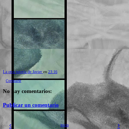
La otra tutoría de Javier
en
23:16
Compartir
No hay comentarios:
Publicar un comentario
‹
›
Inicio